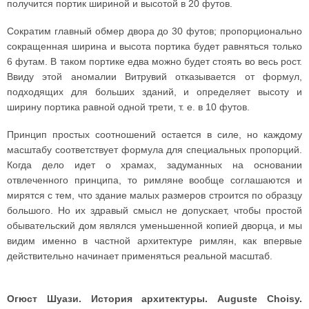
получится портик шириной и высотой в 20 футов.
Сократим главный обмер двора до 30 футов; пропорционально
сокращенная ширина и высота портика будет равняться только
6 футам. В таком портике едва можно будет стоять во весь рост.
Ввиду этой аномалии Витрувий отказывается от формул,
подходящих для больших зданий, и определяет высоту и
ширину портика равной одной трети, т. е. в 10 футов.
Принцип простых соотношений остается в силе, но каждому
масштабу соответствует формула для специальных пропорций.
Когда дело идет о храмах, задуманных на основании
отвлеченного принципа, то римляне вообще соглашаются и
мирятся с тем, что здание малых размеров строится по образцу
большого. Но их здравый смысл не допускает, чтобы простой
обывательский дом являлся уменьшенной копией дворца, и мы
видим именно в частной архитектуре римлян, как впервые
действительно начинает применяться реальной масштаб.
Огюст Шуази. История архитектуры. Auguste Choisy.