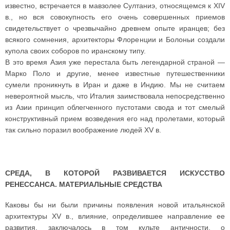
известно, встречается в мавзолее Султаниэ, относящемся к XIV
в., но вся совокупность его очень совершенных приемов
свидетельствует о чрезвычайно древнем опыте иранцев; без
всякого сомнения, архитекторы Флоренции и Болоньи создали
купола своих соборов по иранскому типу.
В это время Азия уже перестала быть легендарной страной —
Марко Поло и другие, менее известные путешественники
сумели проникнуть в Иран и даже в Индию. Мы не считаем
невероятной мысль, что Италия заимствовала непосредственно
из Азии принцип облегченного пустотами свода и тот смелый
конструктивный прием возведения его над пролетами, который
так сильно поразил воображение людей XV в.
СРЕДА, В КОТОРОЙ РАЗВИВАЕТСЯ ИСКУССТВО
РЕНЕССАНСА. МАТЕРИАЛЬНЫЕ СРЕДСТВА
Каковы бы ни были причины появления новой итальянской
архитектуры XV в., влияние, определившее направление ее
развития, заключалось в том культе античности, о