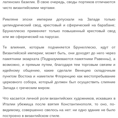
латинских базилик. В свою очередь, своды портиков отличаются
чисто византийскими чертами.
Римляне эпохи империи допускали на Западе только
цилиндрический свод, крестовый и сферический на барабане;
Брунеллеско применяет только повышенный крестовый свод
или же сферический на парусах.
Те влияния, которым подчиняется Брунеллеско, идут от
Византийской империи; может быть, они доходят до него через
памятники экзархата (Подразумеваются памятники Равенны), а
возможно, и прямым путем, благодаря тем торговым связям и
идейному общению, какие сделали Венецию складочным
пунктом Востока и наметили Флоренцию как местопребывание
церковного собора, который должен был осуществить слияние
Запада с греческим миром.
Что касается личной роли византийских художников, искавших в
Италии убежища после взятия Константинополя, то оно, по-
видимому, совершенно свелось на нет: ни одно здание не было
построено в византийском стиле.