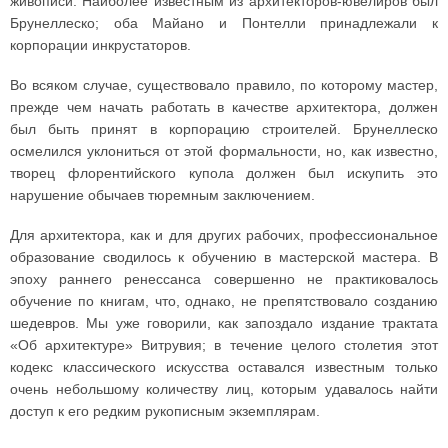
живописи. Наиболее известным из архитекторов-ювелиров был
Брунеллеско; оба Майано и Понтелли принадлежали к
корпорации инкрустаторов.
Во всяком случае, существовало правило, по которому мастер,
прежде чем начать работать в качестве архитектора, должен
был быть принят в корпорацию строителей. Брунеллеско
осмелился уклониться от этой формальности, но, как известно,
творец флорентийского купола должен был искупить это
нарушение обычаев тюремным заключением.
Для архитектора, как и для других рабочих, профессиональное
образование сводилось к обучению в мастерской мастера. В
эпоху раннего ренессанса совершенно не практиковалось
обучение по книгам, что, однако, не препятствовало созданию
шедевров. Мы уже говорили, как запоздало издание трактата
«Об архитектуре» Витрувия; в течение целого столетия этот
кодекс классического искусства оставался известным только
очень небольшому количеству лиц, которым удавалось найти
доступ к его редким рукописным экземплярам.