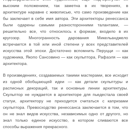
высоким положением, так заметна в их творениях, в
архитектуре наравне с живописью, что само произведение как
бы заключает в себе имя автора. Эти архитекторы ренессанса
были одарены самыми разносторонними талантами, —
решительно все, что относилось к формам, входило в их
кругозор. Многогранность дарования Микельанджело
встречается в той или иной степени у всех представителей
искусства этой эпохи. Достаточно вспомнить Перуцци — как
художника, Якопо Сансовино — как скульптора, Рафаэля — как
архитектора.
В произведениях, создаваемых такими мастерами, все исходит
из одной обобщающей идеи — как детали скульптуры и
расписных декораций, так и основные линии архитектуры.
Скульптор не нуждается в архитекторе для пьедестала своей
статуи, архитектору не приходится считаться с капризами
скульптора. Превосходство ренессанса заключается в том, что
он не знал видов искусства, независимых одно от другого, но
знал только единое искусство, в котором сливаются все
способы выражения прекрасного.