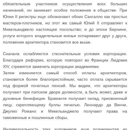
обязательным участником осуществления всех больших
начинаний, он занимает особое положение в обществе. При
Юлии II регистры еще обозначают обоих Сангалло как простых
мастеров-плотников, но этот же самый Юлий II отправляет к
Микельанджело настоящее посольство; и до эпохи Бернини,
услуги которого владетельные князья оспаривают друг у друга,
положение архитектора становится все выше.
Сначала ослабляются стеснительные условия корпорации.
Благодаря реформе, которую повторил во Франции Людовик
XIV, стремятся заменить корпорации академиями.
Затем изменяется самый способ оплаты архитекторов,
становится более благопристойным; часто оплата скрывается
под формой почетных пенсий. Мы видим, что архитекторы
получают при папском дворе должности, а быть может, даже и
духовные бенефиции. Браманте получает оклад, присвоенный
лицу, скрепляющему буллы печатью. Леонардо да Винчи,
Джулио Романо и Микельанджело получают права на
таможенные и пошлинные сборы.
Индивидуальность этих художников, еще подчеркнутая их