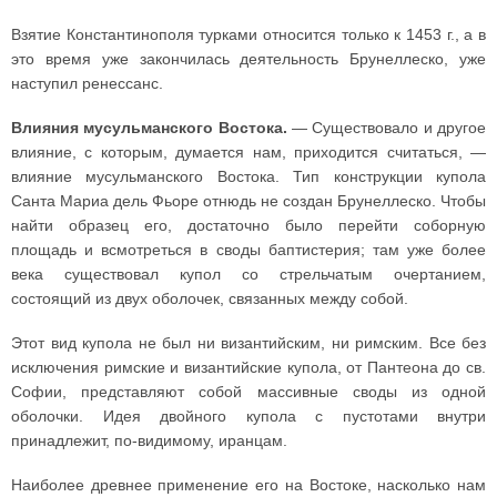
Взятие Константинополя турками относится только к 1453 г., а в
это время уже закончилась деятельность Брунеллеско, уже
наступил ренессанс.
Влияния мусульманского Востока.
— Существовало и другое
влияние, с которым, думается нам, приходится считаться, —
влияние мусульманского Востока. Тип конструкции купола
Санта Мариа дель Фьоре отнюдь не создан Брунеллеско. Чтобы
найти образец его, достаточно было перейти соборную
площадь и всмотреться в своды баптистерия; там уже более
века существовал купол со стрельчатым очертанием,
состоящий из двух оболочек, связанных между собой.
Этот вид купола не был ни византийским, ни римским. Все без
исключения римские и византийские купола, от Пантеона до св.
Софии, представляют собой массивные своды из одной
оболочки. Идея двойного купола с пустотами внутри
принадлежит, по-видимому, иранцам.
Наиболее древнее применение его на Востоке, насколько нам