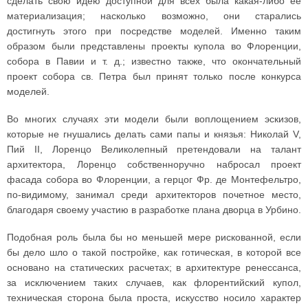
сделать свою идею доступной для всех была какая-либо ее
материализация; насколько возможно, они старались
достигнуть этого при посредстве моделей. Именно таким
образом были представлены проекты купола во Флоренции,
собора в Павии и т. д.; известно также, что окончательный
проект собора св. Петра был принят только после конкурса
моделей.
Во многих случаях эти модели были воплощением эскизов,
которые не гнушались делать сами папы и князья: Николай V,
Пий II, Лоренцо Великолепный претендовали на талант
архитектора, Лоренцо собственноручно набросал проект
фасада собора во Флоренции, а герцог Фр. де Монтефельтро,
по-видимому, занимал среди архитекторов почетное место,
благодаря своему участию в разработке плана дворца в Урбино.
Подобная роль была бы но меньшей мере рискованной, если
бы дело шло о такой постройке, как готическая, в которой все
основано на статических расчетах; в архитектуре ренессанса,
за исключением таких случаев, как флорентийский купол,
техническая сторона была проста, искусство носило характер