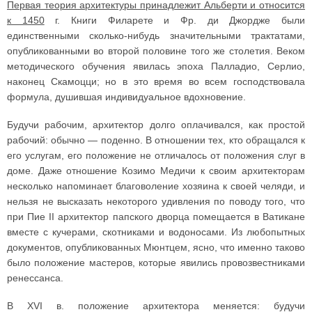
Первая теория архитектуры принадлежит Альберти и относится
к 1450
г. Книги Филарете и Фр. ди Джордже были
единственными сколько-нибудь значительными трактатами,
опубликованными во второй половине того же столетия. Веком
методического обучения явилась эпоха Палладио, Серлио,
наконец Скамоцци; но в это время во всем господствовала
формула, душившая индивидуальное вдохновение.
Будучи рабочим, архитектор долго оплачивался, как простой
рабочий: обычно — поденно. В отношении тех, кто обращался к
его услугам, его положение не отличалось от положения слуг в
доме. Даже отношение Козимо Медичи к своим архитекторам
несколько напоминает благоволение хозяина к своей челяди, и
нельзя не высказать некоторого удивления по поводу того, что
при Пие II архитектор папского дворца помещается в Ватикане
вместе с кучерами, скотниками и водоносами. Из любопытных
документов, опубликованных Мюнтцем, ясно, что именно таково
было положение мастеров, которые явились провозвестниками
ренессанса.
В XVI в. положение архитектора меняется: будучи