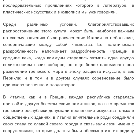
последовательных проявлениях которого в литературе, в
пластических искусствах и в живописи мы уже говорили.
Среди различных условий, благоприятствовавших
распространению этого культа, может быть, наиболее важным
по своему значению было расчленение Италии на небольшие,
соперничавшие между собой княжества. Ее политическая
раздробленность напоминает раздробленность Франции в
средние века, когда коммуны старались затмить одна другую
великолепием своих соборов; но еще более напоминает она
разделение греческого мира в эпоху расцвета искусств, в век
Перикла: и в том и в другом случаях соревнование было
одинаково жизненно и плодотворно.
В Италии, как и в Греции, каждая республика старалась
превзойти другую блеском своих памятников; но в то время как
греческие республики допускали проявление искусства только в
общественных зданиях, в Италии влиятельные роды соединяли
свою славу со славой своего города и связывали свои имена с
сооружениями, которые должны были обессмертить их родину