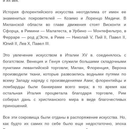
и их век.
История флорентийского искусства неотделима от имен ее
знаменитых покровителей — Козимо и Лоренцо Медичи. В
Миланской области во главе движения стоят Висконти и
Сфорца, в Римини — Малатеста, в Урбино — Монтефельтро, в
Ферраре — род д'Эсте, в Риме — Николай V, Пий II, Павел II,
Юлий II, Лев X, Павел III.
Это увлечение искусством в Италии XV в. соединялось с
богатством. Венеция и Генуя служили большими складочными
пунктами левантийской торговли; Милан, Флоренция, Верона
производили ткани, которые развозились водными путями по
всему Западу наряду с произведениями Азии; флорентийцы и
ломбардцы были банкирами всего мира; в то время как
остальная Италия процветала благодаря торговле, Рим
собирал дань с христианского мира в виде благочестивых
приношений.
Все эти сокровища были отданы в распоряжение искусства. Но,
как будто их самих по себе было еще недостаточно, эпоха