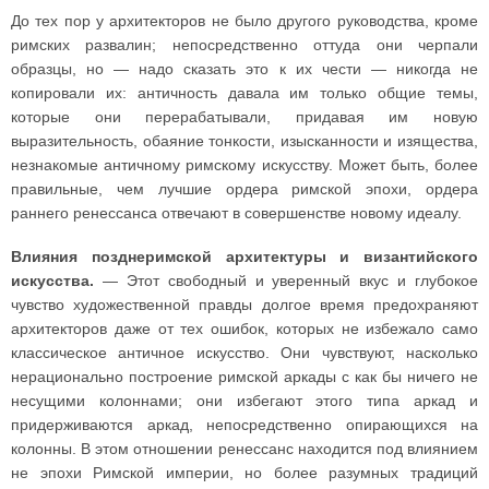
До тех пор у архитекторов не было другого руководства, кроме
римских развалин; непосредственно оттуда они черпали
образцы, но — надо сказать это к их чести — никогда не
копировали их: античность давала им только общие темы,
которые они перерабатывали, придавая им новую
выразительность, обаяние тонкости, изысканности и изящества,
незнакомые античному римскому искусству. Может быть, более
правильные, чем лучшие ордера римской эпохи, ордера
раннего ренессанса отвечают в совершенстве новому идеалу.
Влияния позднеримской архитектуры и византийского
искусства.
— Этот свободный и уверенный вкус и глубокое
чувство художественной правды долгое время предохраняют
архитекторов даже от тех ошибок, которых не избежало само
классическое античное искусство. Они чувствуют, насколько
нерационально построение римской аркады с как бы ничего не
несущими колоннами; они избегают этого типа аркад и
придерживаются аркад, непосредственно опирающихся на
колонны. В этом отношении ренессанс находится под влиянием
не эпохи Римской империи, но более разумных традиций