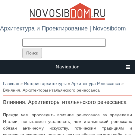
Архитектура и Проектирование | Novosibdom
Navigation
Вы здесь
Главная
»
История архитектуры
»
Архитектура Ренессанса
»
Влияния. Архитекторы итальянского ренессанса
Влияния. Архитекторы итальянского ренессанса
Прежде чем проследить влияние ренессанса за пределами
Италии, попытаемся установить, чем итальянский ренессанс
обязан античному искусству, готическим традициям и
восточным влияниям, наконец, чем он обязан самому себе, т. е.