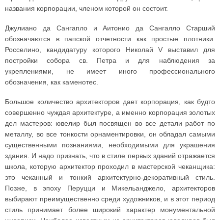
названия корпорации, членом которой он состоит.
Джулиано да Сангапло и Аитонио да Сангалло Старший
обозначаются в папской отчетности как простые плотники.
Росселино, кандидатуру которого Николай V выставил для
постройки собора св. Петра и для наблюдения за
укреплениями, не имеет иного профессионального
обозначения, как каменотес.
Большое количество архитекторов дает корпорация, как будто
совершенно чуждая архитектуре, а именно корпорация золотых
дел мастеров: ювелир был посвящен во все детали работ по
металлу, во все тонкости орнаментировки, он обладал самыми
существенными познаниями, необходимыми для украшения
здания. И надо признать, что в стиле первых зданий отражается
школа, которую архитектор проходил в мастерской чеканщика:
это чеканный и тонкий архитектурно-декоративный стиль.
Позже, в эпоху Перуцци и Микельанджело, архитекторов
выбирают преимущественно среди художников, и в этот период
стиль принимает более широкий характер монументальной