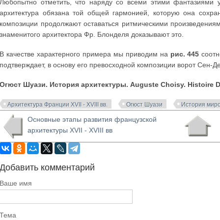
Любопытно отметить, что наряду со всеми этими фантазиями 
архитектура обязана той общей гармонией, которую она сохра
композиции продолжают оставаться ритмическими произведениям
знаменитого архитектора Фр. Блонделя доказывают это.
В качестве характерного примера мы приводим на
рис. 445
соотн
подтверждает, в основу его превосходной композиции ворот Сен-Д
Огюст Шуази. История архитектуры. Auguste Choisy. Histoire De
Архитектура Франции XVII - XVIII вв.
Огюст Шуази
История миро
Основные этапы развития французской
архитектуры XVII - XVIII вв
Добавить комментарий
Ваше имя
Тема