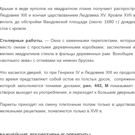
Крыши в виде куполов на квадратном плане получают распростр
Людовике XIII и кончая царствованием Людовика XV. Кровли XVI
вплоть до обстройки Вандомской площади (около 1680 г.) дожд
сток с кровли.
Столярные работы.
— Окна с каменными переплетами, которые
место окнам с простыми деревянными коробками; застекление 
мелких квадратиков стекла в фальцы деревянных рам. Всеобщее 
«волчьего зева» с отливами на нижних брусках.
Что касается дверей, то при Генрихе IV и Людовике XIII их прод
то время представляют собой остов из толстых досок, сопряж
которой заполняются тонкими досками;
рис. 443, М
показывает 
створок выходит из употребления, и переходят к большим дверны
Паркеты приходят на смену плиточным полам только в царствов
железными решетками, появляются только в XVII в.