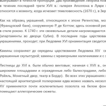
выигрывают в точности пропорций. Два произведения Лебрэна по
в течение последней трети XVII в.: галерея Аполлона в Лувре
относится к моменту, когда исчезает тяжеловесность (1670 г.), в З
Как на образец украшений, относящихся к эпохе Регентства, м
(Французский банк), сооруженную Р. де Коттом; здесь основной ри
в стиле рококо. К 1740 г. эти своевольные детали нагромождаются
(апартаменты во дворце Субиз). В последние годы царствова
украшениями, проходит; при Людовике XVI орнаментация сводится
Камины сохраняют до середины царствования Людовика XIV с
украшенные скульптурой; камины с мраморными наличниками и с 
Лестницы до XVI в. были обычно винтовые; начиная с XVII в.,
широкими площадками и огражденные либо балюстрадами, либо 
Ройяль, Монетный двор, театр в Бордо). Во всех этих украшениях 
настоящей архитектурной полихромии едва можно назвать нескол
XV применяется почти исключительно позолота на белом фоне
помещают аллегорические сюжеты.