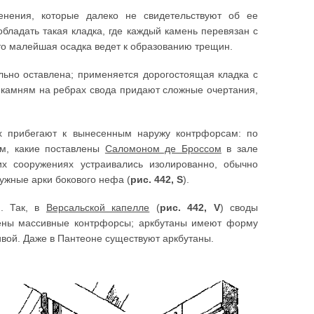
нения, которые далеко не свидетельствуют об ее
обладать такая кладка, где каждый камень перевязан с
что малейшая осадка ведет к образованию трещин.
ельно оставлена; применяется дорогостоящая кладка с
 камням на ребрах свода придают сложные очертания,
х прибегают к вынесенным наружу контрфорсам: по
ем, какие поставлены
Саломоном де Броссом
в зале
ких сооружениях устраивались изолированно, обычно
жные арки бокового нефа (
рис. 442, S
).
ю. Так, в
Версальской капелле
(
рис. 442, V
) своды
дены массивные контрфорсы; аркбутаны имеют форму
ивой. Даже в Пантеоне существуют аркбутаны.