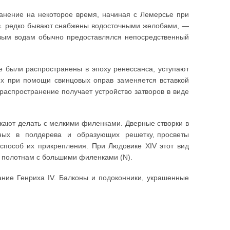
анение на некоторое время, начиная с Лемерсье при
I в. редко бывают снабжены водосточными желобами, —
евым водам обычно предоставлялся непосредственный
 были распространены в эпоху ренессанса, уступают
их при помощи свинцовых оправ заменяется вставкой
распространение получает устройство затворов в виде
олжают делать с мелкими филенками. Дверные створки в
енных в полдерева и образующих решетку, просветы
способ их прикрепления. При Людовике XIV этот вид
м полотнам с большими филенками (N).
ание Генриха IV. Балконы и подоконники, украшенные