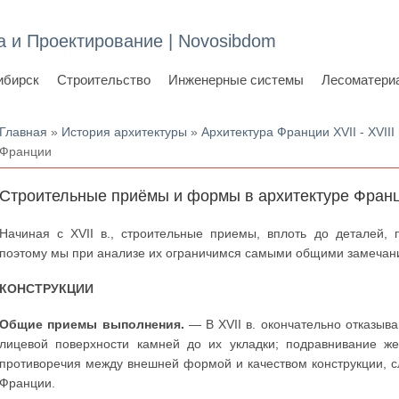
а и Проектирование | Novosibdom
ибирск
Строительство
Инженерные системы
Лесоматери
Вы здесь
Главная
»
История архитектуры
»
Архитектура Франции XVII - XVIII 
Франции
Строительные приёмы и формы в архитектуре Фран
Начиная с XVII в., строительные приемы, вплоть до деталей,
поэтому мы при анализе их ограничимся самыми общими замечан
КОНСТРУКЦИИ
Общие приемы выполнения.
— В XVII в. окончательно отказыв
лицевой поверхности камней до их укладки; подравнивание ж
противоречия между внешней формой и качеством конструкции, 
Франции.