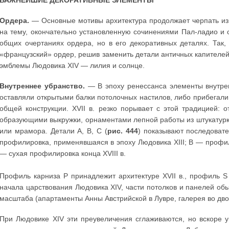
ВАЖНЕЙШИЕ ДЕКОРАТИВНЫЕ ЭЛЕМЕНТЫ
Ордера.
— Основные мотивы архитектура продолжает черпать из ор
на тему, окончательно установленную сочинениями Пал-ладио и 
общих очертаниях ордера, но в его декоративных деталях. Так,
«французский» ордер, решив заменить детали античных капителе
эмблемы Людовика XIV — лилия и солнце.
Внутреннее убранство.
— В эпоху ренессанса элементы внутрен
оставляли открытыми балки потолочных настилов, либо прибегали 
общей конструкции. XVII в. резко порывает с этой традицией:
образующими выкружки, орнаментами лепной работы из штукатурки
или мрамора. Детали А, В, С (
рис. 444
) показывают последоват
профилировка, применявшаяся в эпоху Людовика XIII; В — профи
— сухая профилировка конца XVIII в.
Профиль карниза Р принадлежит архитектуре XVII в., профиль S о
начала царствования Людовика XIV, части потолков и панелей о
масштаба (апартаменты Анны Австрийской в Лувре, галерея во дв
При Людовике XIV эти преувеличения сглаживаются, но вскоре у