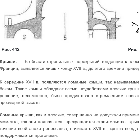
Рис. 442
Рис.
Крыши.
— В области стропильных перекрытий тенденция к плоск
Франции, выявляется лишь к концу XVII в.; до этого времени прид
К середине XVII в. появляются ломаные крыши, так называемы
бокам. Такие крыши обладают всеми неудобствами плоских крыш,
решение, несомненно, было продиктовано стремлением среза
чрезмерной высоты.
Ломаные крыши, как и плоские, совершенно не допускали примен
момента, как они появляются, прекращается строительство к
течение всей эпохи ренессанса; начиная с XVII в., крыша всегд
поддерживается прогонами.