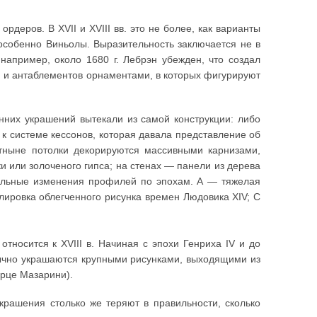
деров. В XVII и XVIII вв. это не более, как варианты
особенно Виньолы. Выразительность заключается не в
 например, около 1680 г. Лебрэн убежден, что создал
й и антаблементов орнаментами, в которых фигурируют
них украшений вытекали из самой конструкции: либо
к системе кессонов, которая давала представление об
 отныне потолки декорируются массивными карнизами,
 или золоченого гипса; на стенах — панели из дерева
ельные изменения профилей по эпохам. А — тяжелая
лировка облегченного рисунка времен Людовика XIV; С
тносится к XVIII в. Начиная с эпохи Генриха IV и до
бычно украшаются крупными рисунками, выходящими из
орце Мазарини).
крашения столько же теряют в правильности, сколько