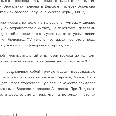
зволяют проследить изменения во вкусах, происшедшие
 и Зеркальная галерея в Версале. Галерея Аполлона
еркальной галерее нарушено чувство меры (1680 г.).
ожно указать на Золотую галерею в Тулузском дворце
сунок сохраняет свою чистоту, но перегружен деталями
 до такой степени, что заглушают архитектурные линии
ния Людовика XV увлечение, вызванное этого рода
 к угловатой профилировке и гирляндам.
вой монументальный вид, свои громадные колпаки,
зеркалами появляются не ранее эпохи Людовика XV.
 они представляют собой прямые марши, прерываемые
перилами из кованого железа (Версаль, Мэзон, Палэ
цвет играет второстепенную роль; в качестве примеров
ько зал в Версале и галерею Аполлона. При Людовике
, и довольствуются тем, что на потолках и стенах