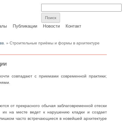
алы
Публикации
Новости
Контакт
вв.
» Строительные приёмы и формы в архитектуре
ции
 почти совпадают с приемами современной практики;
иями.
аются от прекрасного обычая заблаговременной отески
е их на месте ведет к нарушению кладки и создает
слишком часто встречающиеся в новейшей архитектуре