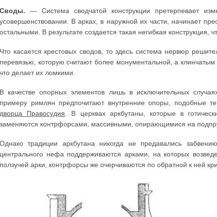
Своды.
— Система сводчатой конструкции претерпевает изме
усовершенствовании. В арках, в наружной их части, начинает пре
остальными. В результате создается такая негибкая конструкция, 
Что касается крестовых сводов, то здесь система нервюр решит
перевязью, которую считают более монументальной, а клинчатым
что делает их ломкими.
В качестве опорных элементов лишь в исключительных случая
примеру римлян предпочитают внутренние опоры, подобные т
дворца Правосудия
. В церквах аркбутаны, которые в готичес
заменяются контрфорсами, массивными, опирающимися на подпру
Однако традиции аркбутана никогда не предавались забвени
центрального нефа поддерживаются арками, на которых возве
ползучей арки, контрфорсы же очерчиваются по обратной к ней кр