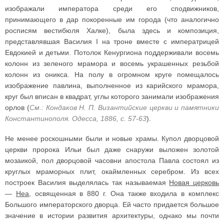
изображали императора среди его сподвижников,
принимающего в дар покоренные им города (что аналогично
росписям вестибюля Халке), была здесь и композиция,
представлявшая Василия I на троне вместе с императрицей
Евдокией и детьми. Потолок Кенургиона поддерживали восемь
колонн из зеленого мрамора и восемь украшенных резьбой
колонн из оникса. На полу в огромном круге помещалось
изображение павлина, выполненное из карийского мрамора,
круг был вписан в квадрат, углы которого занимали изображения
орлов (
См.: Кондаков Н. П. Византийские церкви и памятники
Константинополя. Одесса, 1886, с. 57-63
).
Не менее роскошными были и новые храмы. Купол дворцовой
церкви пророка Ильи был даже снаружи выложен золотой
мозаикой, пол дворцовой часовни апостола Павла состоял из
круглых мраморных плит, окаймленных серебром. Из всех
построек Василия выделялась так называемая
Новая церковь
—
Неа
, освященная в 880 г. Она также входила в комплекс
Большого императорского дворца. Ей часто придается большое
значение в истории развития архитектуры, однако мы почти