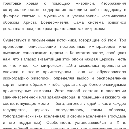
трактовке храма с помощью живописи. Изображения
сотириологического содержания находили себе поддержку в
фигурах святых и мучеников и увенчивались космическим
образом Христа Вседержителя. Сама система живописи
доказывает нам, что храм трактовался как микрокосм.
Существуют и письменные источники, говорящие об этом. Три
проповеди, описывающие построенные императором или
высшими сановниками церкви в Константинополе, сообщают
нам, что в глазах византийцев этой эпохи каждая церковь «есть
не что иное, как микрокосм. ...Эта символика проявляется
сначала в плане архитектурном... она же обуславливала
иконографию живописи, определяя выбор и распределение
картин таким образом, чтобы сделать еще более очевидными
архитектурные символы. Этот способ состоял в заселении
здания-вселенной или здания-дворца, в помещении каждого на
соответствующее место — бога, ангелов, людей... Как и каждое
государство, церковь определялась, таким образом,
топографически (как вселенная) и своим населением (государь
и его подданные). Особенность установившейся в IX в.
византийской формулы состоит в том, что архитектура храма