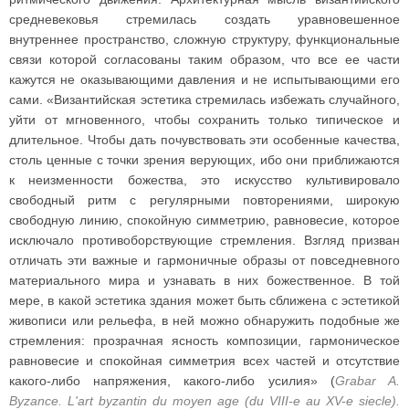
средневековья стремилась создать уравновешенное
внутреннее пространство, сложную структуру, функциональные
связи которой согласованы таким образом, что все ее части
кажутся не оказывающими давления и не испытывающими его
сами. «Византийская эстетика стремилась избежать случайного,
уйти от мгновенного, чтобы сохранить только типическое и
длительное. Чтобы дать почувствовать эти особенные качества,
столь ценные с точки зрения верующих, ибо они приближаются
к неизменности божества, это искусство культивировало
свободный ритм с регулярными повторениями, широкую
свободную линию, спокойную симметрию, равновесие, которое
исключало противоборствующие стремления. Взгляд призван
отличать эти важные и гармоничные образы от повседневного
материального мира и узнавать в них божественное. В той
мере, в какой эстетика здания может быть сближена с эстетикой
живописи или рельефа, в ней можно обнаружить подобные же
стремления: прозрачная ясность композиции, гармоническое
равновесие и спокойная симметрия всех частей и отсутствие
какого-либо напряжения, какого-либо усилия» (
Grabar A.
Byzance. L'art byzantin du moyen age (du VIII-e au XV-e siecle).