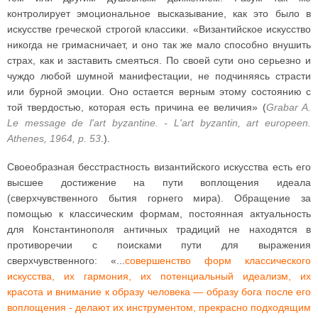
контролирует эмоциональное высказывание, как это было в
искусстве греческой строгой классики. «Византийское искусство
никогда не гримасничает, и оно так же мало способно внушить
страх, как и заставить смеяться. По своей сути оно серьезно и
чуждо любой шумной манифестации, не подчиняясь страсти
или бурной эмоции. Оно остается верным этому состоянию с
той твердостью, которая есть причина ее величия» (
Grabar A.
Le message de l'art byzantine. - L'art byzantin, art europeen.
Athenes, 1964, p. 53
.).
Своеобразная бесстрастность византийского искусства есть его
высшее достижение на пути воплощения идеала
(сверхчувственного бытия горнего мира). Обращение за
помощью к классическим формам, постоянная актуальность
для Константинополя античных традиций не находятся в
противоречии с поисками пути для выражения
сверхчувственного: «...
совершенство форм классического
искусства, их гармония, их потенциальный идеализм, их
красота и внимание к образу человека — образу бога после его
воплощения - делают их инструментом, прекрасно подходящим