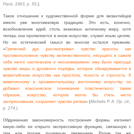
Paris, 1963, p. 55.
).
Такое отношение к художественной форме для византийцев
имело уже многовековую традицию. Это есть, конечно,
возобновление идей, столь знакомых античному миру, хотя
теперь они проявляются в ином искусстве, служат иным целям.
Но их эстетический смысл во многом остался прежним.
«
Греческий дух рассматривал чувство красоты как
противоположное чувству величественного, несущего в самом
себе нечто хаотическое и несоизмеримое; ему было присуще
чувство меры и духовного порядка, которое обнаруживается в
византийском искусстве как простота, ясность и строгость. К
живописному и орнаментальному восточному искусству он
добавил классическое понимание пластического; таким
образом, искусство, которое могло бы стать чисто
экспрессивным, сохраняет чувство ритма
» (
Michelis P. A. Op. cit.,
p. 274.).
Обдуманная закономерность построения формы изгоняет
какую-либо ее открыто экспрессивную функцию, связанную с
тем или другим душевным движением. Разум так же