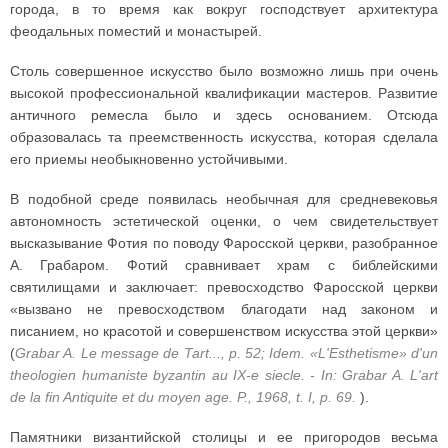
города, в то время как вокруг господствует архитектура
феодальных поместий и монастырей.
Столь совершенное искусство было возможно лишь при очень
высокой профессиональной квалификации мастеров. Развитие
античного ремесла было и здесь основанием. Отсюда
образовалась та преемственность искусства, которая сделала
его приемы необыкновенно устойчивыми.
В подобной среде появилась необычная для средневековья
автономность эстетической оценки, о чем свидетельствует
высказывание Фотия по поводу Фаросской церкви, разобранное
А. Грабаром. Фотий сравнивает храм с библейскими
святилищами и заключает: превосходство Фаросской церкви
«вызвано не превосходством благодати над законом и
писанием, но красотой и совершенством искусства этой церкви»
(
Grabar A. Le message de Tart..., p. 52; Idem. «L'Esthetisme» d'un
theologien humaniste byzantin au IX-e siecle. - In: Grabar A. L'art
de la fin Antiquite et du moyen age. P., 1968, t. I, p. 69.
).
Памятники византийской столицы и ее пригородов весьма