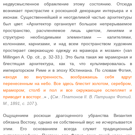
недвусмысленное обрамление этому состоянию. Отсюда
возникает пристрастие к роскошной декорации интерьера и к
иконам. Существеннейшей и неотделимой частью архитектуры
был цвет. «Архитектор организует большое непрерываемое
пространство, расчленяемое лишь цветом, линиями и
структурно необходимыми элементами — капителями,
колоннами, карнизами, и над всем пространством художник
простирает сверкающую одежду из мрамора и мозаик» (van
Millingen A. Op. cit., p. 32-33.). Это была такая же мраморная и
блестящая архитектура, как та, что культивировалась в
императорском Риме и в эпоху Юстиниана. По словам Фотия,
«
входя во внутренность, воображаешь себя вдруг
перенесенным на небо. Все здесь блестит золотом, серебром,
мрамором; столб и пол и все окружающее ослепляет и
приводит в восторг..
.» , (
См.: Платонов II. В. Патриарх Фотий.
М., 1891, с. 107.
).
Ощущением роскоши драгоценного убранства Византия
обязана Востоку, однако ее собственный вкус не исчерпывается
этим. Его основанием всегда служит традиционный