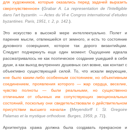
для художников, которые оказались перед задачей выразить
сверхчувственное
» (
Grabar A. La representation de l'lntelligible
dans l'art byzantin. — Actes du VI-е Congros international d'etudes
byzantines. Paris, 1951, t. 2, p. 142
.).
Это искусство в высокой мере интеллектуально. Полет и
парение мысли, отвлекшейся от земного, и есть то состояние
духовного созерцания, которое так дорого византийцам.
Следует подчеркнуть еще один момент. Ощущение идеала
рассматривалось не как поэтическое создание ушедшей в себя
души, а как выход внутренних душевных сил вовне, как контакт с
объективно существующей силой. То, что искали верующие,
«
не было каким-либо особенным состоянием, но объективным
соединением, проявления которого — жар сердца, веселие,
чувство полноты — были реальными, но существенно
отличными от обычных им сопутствующих эмоциональных
состояний, поскольку они свидетельствовали о действительном
присутствии высшего начал
а
» (
Meyendorff I. St. Gregoire
Palamas et la mystique orthodoxe. Burges, 1959, p. 71
).
Архитектура храма должна была создавать прекрасное и