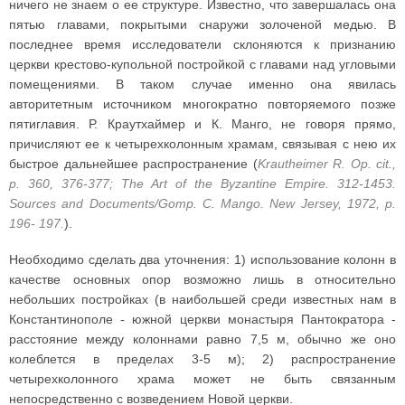
ничего не знаем о ее структуре. Известно, что завершалась она
пятью главами, покрытыми снаружи золоченой медью. В
последнее время исследователи склоняются к признанию
церкви крестово-купольной постройкой с главами над угловыми
помещениями. В таком случае именно она явилась
авторитетным источником многократно повторяемого позже
пятиглавия. Р. Краутхаймер и К. Манго, не говоря прямо,
причисляют ее к четырехколонным храмам, связывая с нею их
быстрое дальнейшее распространение (
Krautheimer R. Op. cit.,
p. 360, 376-377; The Art of the Byzantine Empire. 312-1453.
Sources and Documents/Gomp. C. Mango. New Jersey, 1972, p.
196- 197.
).
Необходимо сделать два уточнения: 1) использование колонн в
качестве основных опор возможно лишь в относительно
небольших постройках (в наибольшей среди известных нам в
Константинополе - южной церкви монастыря Пантократора -
расстояние между колоннами равно 7,5 м, обычно же оно
колеблется в пределах 3-5 м); 2) распространение
четырехколонного храма может не быть связанным
непосредственно с возведением Новой церкви.