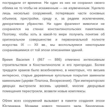
пострадали от времени. Ни один из них не сохранил своего
облика не то чтобы не искаженным — не изувеченным. Уцелело
лишь несколько сооружений, потерявших части основных
объемов, пристройки, среду и, за редким исключением,
декоративное убранство. Ни один фрагмент живописи не
сохранился на стенах константинопольских памятников.
Поэтому, чтобы хоть в какой-то мере получить понятие об
оригинальном совершенстве и первоначальной полноте
искусства IX — XII вв., мы воспользуемся некоторыми
сохранившимися от той эпохи описаниями зданий.
Время Василия I (867 — 886) отмечено интенсивным
строительством в Константинополе и его пригородах. Более
тридцати храмов было возобновлено, в некоторых, что весьма
интересно, старые деревянные купольные покрытия заменили
каменными (церкви Платона, Воскресения). При императорских
дворцах выстроили восемь церквей, многие дворцовые
помещения перестроили, возвели новые комплексы.
Облик всех сооружений вызывает в памяти создания эпохи
Юстиниана. Мозаики нового тронного зала, Кенургиона,