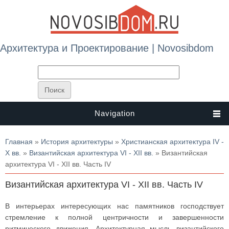
Архитектура и Проектирование | Novosibdom
Navigation
Вы здесь
Главная
»
История архитектуры
»
Христианская архитектура IV -
X вв.
»
Византийская архитектура VI - XII вв.
» Византийская
архитектура VI - XII вв. Часть IV
Византийская архитектура VI - XII вв. Часть IV
В интерьерах интересующих нас памятников господствует
стремление к полной центричности и завершенности
ритмического движения. Архитектурная мысль византийского