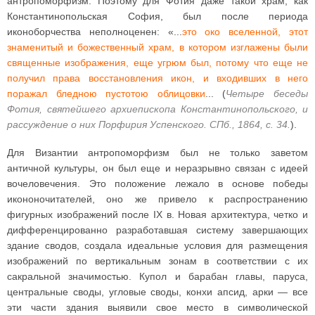
антропоморфизм. Поэтому для Фотия даже такой храм, как
Константинопольская София, был после периода
иконоборчества неполноценен: «...
это око вселенной, этот
знаменитый и божественный храм, в котором изглажены были
священные изображения, еще угрюм был, потому что еще не
получил права восстановления икон, и входивших в него
поражал бледною пустотою облицовки
... (
Четыре беседы
Фотия, святейшего архиепископа Константинопольского, и
рассуждение о них Порфирия Успенского. СПб., 1864, с. 34.
).
Для Византии антропоморфизм был не только заветом
античной культуры, он был еще и неразрывно связан с идеей
вочеловечения. Это положение лежало в основе победы
икононочитателей, оно же привело к распространению
фигурных изображений после IX в. Новая архитектура, четко и
дифференцированно разработавшая систему завершающих
здание сводов, создала идеальные условия для размещения
изображений по вертикальным зонам в соответствии с их
сакральной значимостью. Купол и барабан главы, паруса,
центральные своды, угловые своды, конхи апсид, арки — все
эти части здания выявили свое место в символической