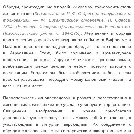
Обряды, происходившие в подобных храмах, толковались столь
же синтетично (
Красноселъцев Н. Ф. О древних литургических
толкованиях. — IV. Византийское отделение, П. Одесса,
1894, Летопись Историко-филологического отделения имп.
Новороссийского ун-та, с. 194-195
.). Жертвенник и обряды
приготовления даров символизировали события в Вифлееме и
Назарете, престол и последующие обряды — то, что произошло
в Иерусалиме. Этому было подчинено и архитектурное
оформление престола: Иерусалим считался центром земли,
пребывающим между землей и небом, поэтому киворий с
осеняющим балдахином был отображением неба, а сам
престол размещался посредине между колоннами кивория на
возвышенном месте.
Параллельность чинопоследования развитию повествования в
живописных композициях получала глубинную интерпретацию.
Священные изображения в храме приобретали
дополнительную смысловую связь между собой и, главное, с
участвующими в литургии верующпми. Их соединение с
обрядом оказалось не только исторически иллюстративным или