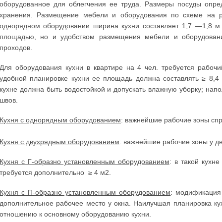
оборудованное для облегчения ее труда. Размеры посуды опр
хранения. Размещение мебели и оборудования по схеме на ри
однорядном оборудовании ширина кухни составляет 1,7 —1,8 м.
площадью, но и удобством размещения мебели и оборудован
проходов.
Для оборудования кухни в квартире на 4 чел. требуется рабоч
удобной планировке кухни ее площадь должна составлять ≥ 8,4 
кухне должна быть водостойкой и допускать влажную уборку; на
швов.
Кухня с однорядным оборудованием
: важнейшие рабочие зоны спр
Кухня с двухрядным оборудованием
: важнейшие рабочие зоны у д
Кухня с Г-образно установленным оборудованием
: в такой кухн
требуется дополнительно ≥ 4 м2.
Кухня с П-образно установленным оборудованием
: модификация
дополнительное рабочее место у окна. Наилучшая планировка к
отношению к основному оборудованию кухни.