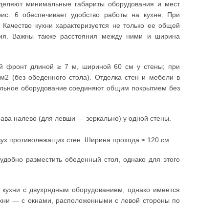
еделяют минимальные габариты оборудования и мест
с. 6 обеспечивает удобство работы на кухне. При
 Качество кухни характеризуется не только ее общей
ия. Важны также расстояния между ними и ширина
ий фронт длиной ≥ 7 м, шириной 60 см у стены; при
м2 (без обеденного стола). Отделка стен и мебели в
польное оборудование соединяют общим покрытием без
ава налево (для левши — зеркально) у одной стены.
вух противолежащих стен. Ширина прохода ≥ 120 см.
е удобно разместить обеденный стол, однако для этого
 кухни с двухрядным оборудованием, однако имеется
ухни — с окнами, расположенными с левой стороны по