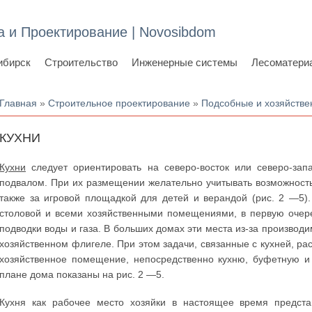
а и Проектирование | Novosibdom
ибирск
Строительство
Инженерные системы
Лесоматери
Вы здесь
Главная
»
Строительное проектирование
»
Подсобные и хозяйств
КУХНИ
Кухни
следует ориентировать на северо-восток или северо-за
подвалом. При их размещении желательно учитывать возможность
также за игровой площадкой для детей и верандой (рис. 2 —5)
столовой и всеми хозяйственными помещениями, в первую очере
подводки воды и газа. В больших домах эти места из-за произво
хозяйственном флигеле. При этом задачи, связанные с кухней, ра
хозяйственное помещение, непосредственно кухню, буфетную и 
плане дома показаны на рис. 2 —5.
Кухня как рабочее место хозяйки в настоящее время предст