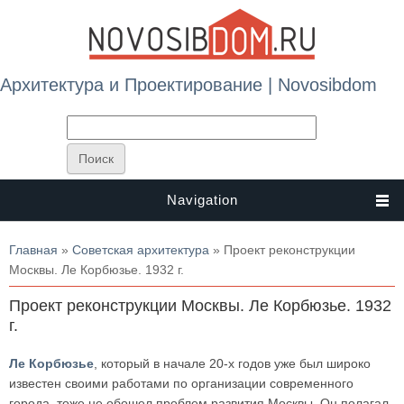
Архитектура и Проектирование | Novosibdom
Navigation
Вы здесь
Главная
»
Советская архитектура
» Проект реконструкции
Москвы. Ле Корбюзье. 1932 г.
Проект реконструкции Москвы. Ле Корбюзье. 1932
г.
Ле Корбюзье
, который в начале 20-х годов уже был широко
известен своими работами по организации современного
города, тоже не обошел проблем развития Москвы. Он полагал,