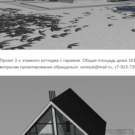
Проект 2-х этажного коттеджа с гаражом. Общая площадь дома 161,
вопросам проектирования обращаться: vonisok@mail.ru; +7-913-73