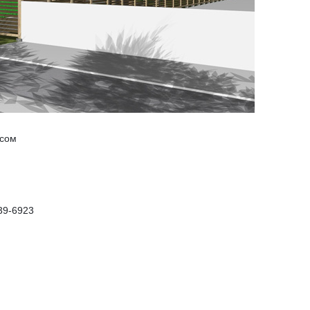
ксом
39-6923