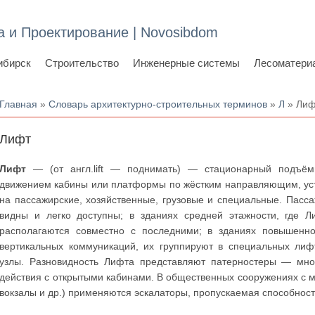
а и Проектирование | Novosibdom
ибирск
Строительство
Инженерные системы
Лесоматери
Вы здесь
Главная
»
Словарь архитектурно-строительных терминов
»
Л
» Лиф
Лифт
Лифт
— (от англ.lift — поднимать) — стационарный подъёмн
движением кабины или платформы по жёстким направляющим, ус
на пассажирские, хозяйственные, грузовые и специальные. Пасс
видны и легко доступны; в зданиях средней этажности, где 
располагаются совместно с последними; в зданиях повышенн
вертикальных коммуникаций, их группируют в специальных лиф
узлы. Разновидность Лифта представляют патерностеры — мно
действия с открытыми кабинами. В общественных сооружениях с 
вокзалы и др.) применяются эскалаторы, пропускаемая способнос