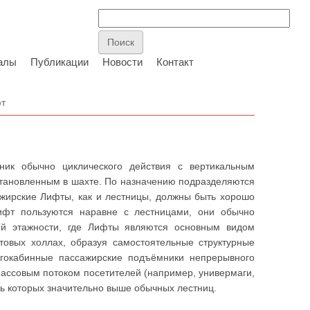
алы
Публикации
Новости
Контакт
т
ик обычно циклического действия с вертикальным
тановленным в шахте. По назначению подразделяются
ажирские Лифты, как и лестницы, должны быть хорошо
Лифт пользуются наравне с лестницами, они обычно
ой этажности, где Лифты являются основным видом
товых холлах, образуя самостоятельные структурные
гокабинные пассажирские подъёмники непрерывного
массовым потоком посетителей (например, универмаги,
ть которых значительно выше обычных лестниц.