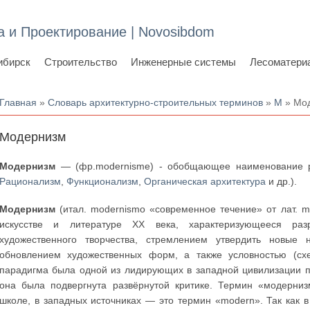
а и Проектирование | Novosibdom
ибирск
Строительство
Инженерные системы
Лесоматери
Вы здесь
Главная
»
Словарь архитектурно-строительных терминов
»
М
» Мо
Модернизм
Модернизм
— (фр.modernisme) - обобщающее наименование ря
Рационализм
,
Функционализм
,
Органическая архитектура
и др.).
Модернизм
(итал. modernismo «современное течение» от лат. 
искусстве и литературе XX века, характеризующееся ра
художественного творчества, стремлением утвердить новые 
обновлением художественных форм, а также условностью (схе
парадигма была одной из лидирующих в западной цивилизации п
она была подвергнута развёрнутой критике. Термин «модерниз
школе, в западных источниках — это термин «modern». Так как 