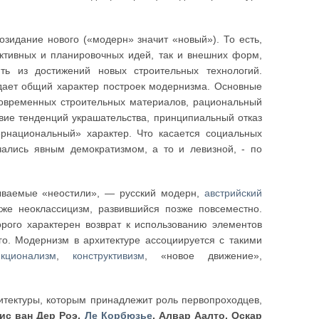
зидание нового («модерн» значит «новый»). То есть,
руктивных и планировочных идей, так и внешних форм,
ть из достижений новых строительных технологий.
дает общий характер построек модернизма. Основные
овременных строительных материалов, рациональный
твие тенденций украшательства, принципиальный отказ
ернациональный» характер. Что касается социальных
ичались явным демократизмом, а то и левизной, - по
зываемые «неостили», — русский модерн,
австрийский
кже неоклассицизм, развившийся позже повсеместно.
рого характерен возврат к использованию элементов
го. Модернизм в архитектуре ассоциируется с такими
кционализм
,
конструктивизм
, «новое движение»,
тектуры, которым принадлежит роль первопроходцев,
Мис ван Дер Роэ,
Ле Корбюзье
, Алвар Аалто, Оскар