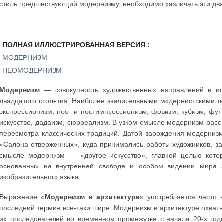
стиль предшествующий модернизму, необходимо различать эти два
ПОЛНАЯ ИЛЛЮСТРИРОВАННАЯ ВЕРСИЯ :
МОДЕРНИЗМ
НЕОМОДЕРНИЗМ
Модернизм
— совокупность художественных направлений в ис
двадцатого столетия. Наиболее значительными модернистскими 
экспрессионизм, нео- и постимпрессионизм, фовизм, кубизм, фу
искусство, дадаизм, сюрреализм. В узком смысле модернизм расс
пересмотра классических традиций. Датой зарождения модерниз
«Салона отверженных», куда принимались работы художников, 
смысле модернизм — «другое искусство», главной целью котор
основанных на внутренней свободе и особом видении мира 
изобразительного языка.
Выражение «
Модернизм в архитектуре
» употребляется часто 
последний термин все-таки шире. Модернизм в архитектуре охват
их последователей во временном промежутке с начала 20-х годо