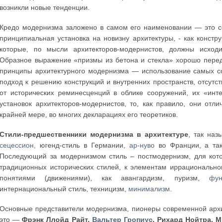
возникли новые тенденции.
Кредо модернизма заложено в самом его наименовании — это со
принципиальная установка на новизну архитектуры, - как конст
которые, по мысли архитекторов-модернистов, должны исходи
Образное выражение «призмы из бетона и стекла» хорошо пере
принципы архитектурного модернизма — использование самых с
подход к решению конструкций и внутренних пространств, отсутс
от исторических реминесценций в облике сооружений, их «инт
установок архитекторов-модернистов, то, как правило, они отл
крайней мере, во многих декларациях его теоретиков.
Стили-предшественники модернизма в архитектуре
, так на
сецессион,
югенд-стиль в Германии,
ар-нуво
во Франции, а та
Последующий за модернизмом стиль – постмодернизм, для кото
традиционных исторических стилей, к элементам иррационально
понятиями (движениями), как авангардизм, пуризм,
фун
интернациональный стиль, техницизм,
минимализм
.
Основные представители модернизма, пионеры современной архи
это —
Фрэнк Ллойд Райт,
Вальтер Гропиус
, Рихард Нойтра, 