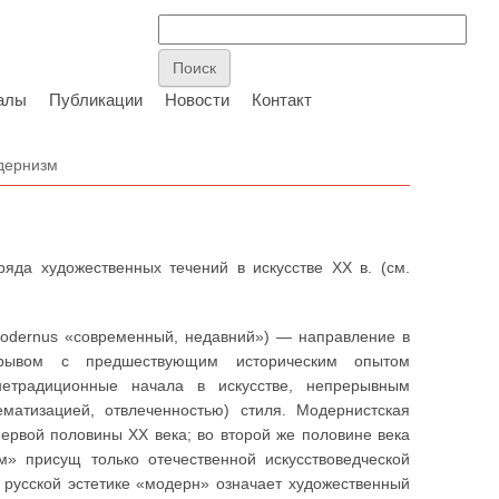
алы
Публикации
Новости
Контакт
дернизм
да художественных течений в искусстве XX в. (см.
modernus «современный, недавний») — направление в
зрывом с предшествующим историческим опытом
нетрадиционные начала в искусстве, непрерывным
матизацией, отвлеченностью) стиля. Модернистская
ервой половины XX века; во второй же половине века
м» присущ только отечественной искусствоведческой
в русской эстетике «модерн» означает художественный