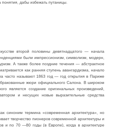
 понятия, дабы избежать путаницы.
кусстве второй половины девятнадцатого — начала
тенденциями были импрессионизм, символизм, модерн,
туризм. А также более поздние течения — абстрактное
матривается как ранняя ступень авангардизма, начало
ма часто называют 1863 год — год открытия в Париже
забракованные жюри официального Салона. В широком
ого является создание оригинальных произведений,
автором и несущих новые выразительные средства
как синоним термина «современная архитектура», но
ывает творчество пионеров современной архитектуры и
в и по 70 —80 годы (в Европе), когда в архитектуре