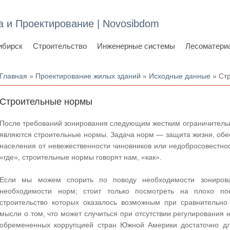
а и Проектирование | Novosibdom
ибирск
Строительство
Инженерные системы
Лесоматери
Вы здесь
Главная
»
Проектирование жилых зданий
»
Исходные данные
» Ст
Строительные нормы
После требований зонирования следующим жестким ограничитель
являются строительные нормы. Задача норм — защита жизни, обе
населения от невежественности чиновников или недобросовестнос
«где», строительные нормы говорят нам, «как».
Если мы можем спорить по поводу необходимости зонирова
необходимости норм; стоит только посмотреть на плохо п
строительство которых оказалось возможным при сравнительно 
мысли о том, что может случиться при отсутствии регулировани
обремененных коррупцией стран Южной Америки достаточно для