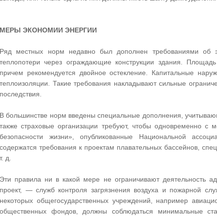
МЕРЫ ЭКОНОМИИ ЭНЕРГИИ
Ряд местных норм недавно был дополнен требованиями об э
теплопотери через ограждающие конструкции здания. Площад
причем рекомендуется двойное остекление. Капитальные нару
теплоизоляции. Такие требования накладывают сильные ограниче
последствия.
В большинстве норм введены специальные дополнения, учитываю
также страховые организации требуют, чтобы одновременно с
безопасности жизни», опубликованные Национальной ассоц
содержатся требования к проектам плавательных бассейнов, спе
т. д.
Эти правила ни в какой мере не ограничивают деятельность ад
проект, — служб контроля загрязнения воздуха и пожарной слу
некоторых общегосударственных учреждений, например авиацио
общественных фондов, должны соблюдаться минимальные ст