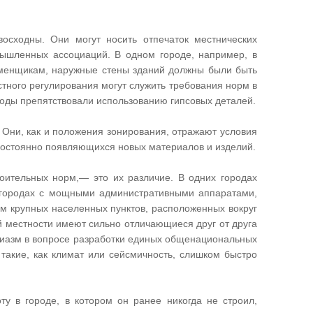
сходны. Они могут носить отпечаток местнических
мышленных ассоциаций. В одном городе, например, в
аменщикам, наружные стены зданий должны были быть
тного регулирования могут служить требования норм в
годы препятствовали использованию гипсовых деталей.
 Они, как и положения зонирования, отражают условия
постоянно появляющихся новых материалов и изделий.
роительных норм,— это их различие. В одних городах
 городах с мощными административными аппаратами,
ом крупных населенных пунктов, расположенных вокруг
й местности имеют сильно отличающиеся друг от друга
иазм в вопросе разработки единых общенациональных
 такие, как климат или сейсмичность, слишком быстро
ту в городе, в котором он ранее никогда не строил,