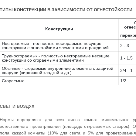
ТИПЫ КОНСТРУКЦИИ В ЗАВИСИМОСТИ ОТ ОГНЕСТОЙКОСТИ
огнес
Конструкции
перекр
Несгораемые - полностью несгораемые несущие
2 - 3
конструкции с огнестойкими элементами ограждений
Трудносгораемык - полностью несгораемые несущие
1 - 1,5
конструкции со сгораемыми элементами
Обычные - сгораемые внутренние элементы с защитой
3/4 - 1
снаружи (кирпичной кладкой и др.)
Сгораемые
1/2
СВЕТ И ВОЗДУХ
Нормы определяют для всех жилых комнат минимальные ур
естественного проветривания (площадь открываемых створок). 
пола каждой комнаты (10% для света и 5% для проветривания)