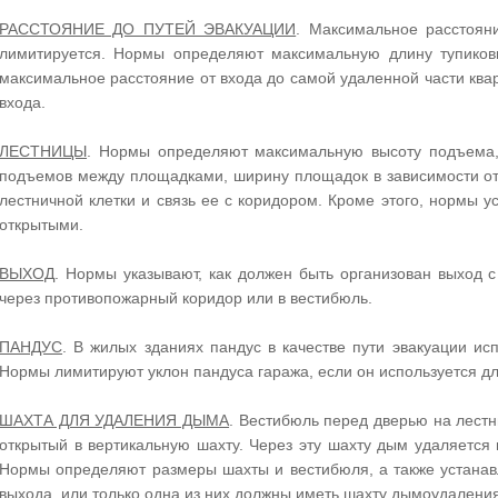
РАССТОЯНИЕ ДО ПУТЕЙ ЭВАКУАЦИИ
. Максимальное расстояни
лимитируется. Нормы определяют максимальную длину тупиковы
максимальное расстояние от входа до самой удаленной части кв
входа.
ЛЕСТНИЦЫ
. Нормы определяют максимальную высоту подъема,
подъемов между площадками, ширину площадок в зависимости от 
лестничной клетки и связь ее с коридором. Кроме этого, нормы у
открытыми.
ВЫХОД
. Нормы указывают, как должен быть организован выход с
через противопожарный коридор или в вестибюль.
ПАНДУС
. В жилых зданиях пандус в качестве пути эвакуации ис
Нормы лимитируют уклон пандуса гаража, если он используется д
ШАХТА ДЛЯ УДАЛЕНИЯ ДЫМА
. Вестибюль перед дверью на лестн
открытый в вертикальную шахту. Через эту шахту дым удаляется 
Нормы определяют размеры шахты и вестибюля, а также устанав
выхода, или только одна из них должны иметь шахту дымоудаления