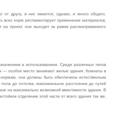
г от друга, в них имеется, однако, и много общего,
ь всех норм регламентирует применение материалов,
 на проект, они выходят за рамки рассматриваемого
азначением и использованием. Среди различных типов
х — особое место занимают жилые здания. Комнаты в
о нормам, они должны быть обеспечены естественным
 пола до потолка, максимальное расстояние до путей
ные на максимально возможной вместимости здания. В
стойкое отделение этой части от всего здания так же,