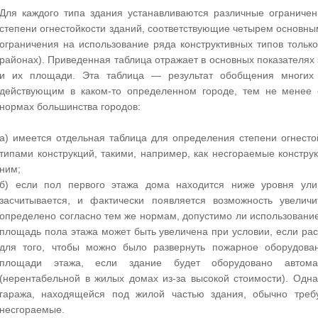
Для каждого типа здания устанавливаются различные ограниче
степени огнестойкости зданий, соответствующие четырем основны
ограничения на использование ряда конструктивных типов толь
районах). Приведенная таблица отражает в основных показателях 
и их площади. Эта таблица — результат обобщения многих д
действующим в каком-то определенном городе, тем не менее 
нормах большинства городов:
а) имеется отдельная таблица для определения степени огнест
типами конструкций, такими, например, как несгораемые констр
ним;
б) если пол первого этажа дома находится ниже уровня ули
засчитывается, и фактически появляется возможность увелич
определено согласно тем же нормам, допустимо ли использование 
площадь пола этажа может быть увеличена при условии, если ра
для того, чтобы можно было развернуть пожарное оборудова
площади этажа, если здание будет оборудовано автомат
(нерентабельной в жилых домах из-за высокой стоимости). Одна
гаража, находящейся под жилой частью здания, обычно требу
несгораемые.