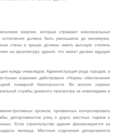
кономии энергии, которые отражают максимальные
ь остекления должна быть уменьшена до минимума,
жные стены и крыши должны иметь высокую степень
ния на архитектуру здания, что имеет далеко идущие
щие нужды инвалидов. Администрация ряда городов, а
 местными нормами действовали «Нормы обеспечения
иацией пожарной безопасности. Во многих нормах
циальной службы дневного присмотра за инвалидами и
министративных органов, призванных контролировать
жбы, департаментов улиц и дорог, местных парков и
нных. Если строительство здания финансируется из
андарты жилища. Местные отделения департамента