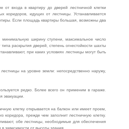
е от входа в квартиру до дверей лестничной клетки
х коридоров, идущих от лестницы. Устанавливается
артиры. Если площадь квартиры большая, возможны два
 минимальную ширину ступени, максимальное число
типа раскрытия дверей, степень огнестойкости шахты
станавливают, при каких условиях лестницы могут быть
 лестницы на уровне земли: непосредственно наружу,
пользуется редко. Более всего он применим в гараже.
ля эвакуации.
ичную клетку открывается на балкон или имеет проем,
из коридора, прежде чем заполнит лестничную клетку.
ливают, обе лестницы, необходимые для обеспечения
 в зависимости от высоты здания.