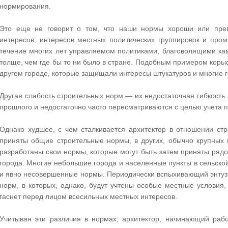
нормирования.
Это еще не говорит о том, что наши нормы хороши или прево
интересов, интересов местных политических группировок и про
течение многих лет управляемом политиками, благоволящими к
толще, чем где бы то ни было в стране. Подобным примером корыс
другом городе, которые защищали интересы штукатуров и многие 
Другая слабость строительных норм — их недостаточная гибкость.
прошлого и недостаточно часто пересматриваются с целью учета 
Однако худшее, с чем сталкивается архитектор в отношении ст
приняты общие строительные нормы, в других, обычно крупных
разработаны свои нормы, которые могут быть затем приняты ряд
города. Многие небольшие города и населенные пункты в сельско
и явно несовершенные нормы. Периодически вспыхивающий энтуз
норм, в которых, однако, будут учтены особые местные условия,
гаснет перед лицом всесильных местных интересов.
Учитывая эти различия в нормах, архитектор, начинающий рабо