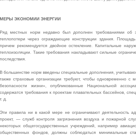
МЕРЫ ЭКОНОМИИ ЭНЕРГИИ
Ряд местных норм недавно был дополнен требованиями об э
теплопотери через ограждающие конструкции здания. Площад
причем рекомендуется двойное остекление. Капитальные нару
теплоизоляции. Такие требования накладывают сильные ограниче
последствия.
В большинстве норм введены специальные дополнения, учитываю
также страховые организации требуют, чтобы одновременно с
безопасности жизни», опубликованные Национальной ассоц
содержатся требования к проектам плавательных бассейнов, спе
т. д.
Эти правила ни в какой мере не ограничивают деятельность ад
проект, — служб контроля загрязнения воздуха и пожарной слу
некоторых общегосударственных учреждений, например авиацио
общественных фондов, должны соблюдаться минимальные ст