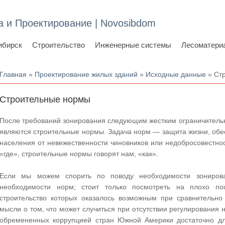
а и Проектирование | Novosibdom
ибирск
Строительство
Инженерные системы
Лесоматери
Вы здесь
Главная
»
Проектирование жилых зданий
»
Исходные данные
» Ст
Строительные нормы
После требований зонирования следующим жестким ограничитель
являются строительные нормы. Задача норм — защита жизни, обе
населения от невежественности чиновников или недобросовестнос
«где», строительные нормы говорят нам, «как».
Если мы можем спорить по поводу необходимости зонирова
необходимости норм; стоит только посмотреть на плохо п
строительство которых оказалось возможным при сравнительно 
мысли о том, что может случиться при отсутствии регулировани
обремененных коррупцией стран Южной Америки достаточно для