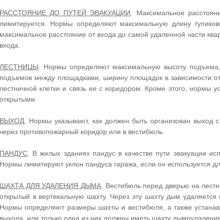
РАССТОЯНИЕ ДО ПУТЕЙ ЭВАКУАЦИИ
. Максимальное расстояни
лимитируется. Нормы определяют максимальную длину тупиковы
максимальное расстояние от входа до самой удаленной части кв
входа.
ЛЕСТНИЦЫ
. Нормы определяют максимальную высоту подъема,
подъемов между площадками, ширину площадок в зависимости от 
лестничной клетки и связь ее с коридором. Кроме этого, нормы у
открытыми.
ВЫХОД
. Нормы указывают, как должен быть организован выход с
через противопожарный коридор или в вестибюль.
ПАНДУС
. В жилых зданиях пандус в качестве пути эвакуации ис
Нормы лимитируют уклон пандуса гаража, если он используется д
ШАХТА ДЛЯ УДАЛЕНИЯ ДЫМА
. Вестибюль перед дверью на лестн
открытый в вертикальную шахту. Через эту шахту дым удаляется 
Нормы определяют размеры шахты и вестибюля, а также устанав
выхода, или только одна из них должны иметь шахту дымоудаления