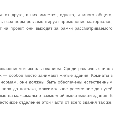
г от друга, в них имеется, однако, и много общего,
ь всех норм регламентирует применение материалов,
 на проект, они выходят за рамки рассматриваемого
азначением и использованием. Среди различных типов
х — особое место занимают жилые здания. Комнаты в
о нормам, они должны быть обеспечены естественным
 пола до потолка, максимальное расстояние до путей
ные на максимально возможной вместимости здания. В
стойкое отделение этой части от всего здания так же,