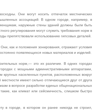
сходны. Они могут носить отпечаток местнических
мышленных ассоциаций. В одном городе, например, в
аменщикам, наружные стены зданий должны были быть
тного регулирования могут служить требования норм в
годы препятствовали использованию гипсовых деталей.
 Они, как и положения зонирования, отражают условия
постоянно появляющихся новых материалов и изделий.
роительных норм,— это их различие. В одних городах
 городах с мощными административными аппаратами,
ом крупных населенных пунктов, расположенных вокруг
й местности имеют сильно отличающиеся друг от друга
иазм в вопросе разработки единых общенациональных
 такие, как климат или сейсмичность, слишком быстро
ту в городе, в котором он ранее никогда не строил,