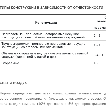
ТИПЫ КОНСТРУКЦИИ В ЗАВИСИМОСТИ ОТ ОГНЕСТОЙКОСТИ
огнес
Конструкции
перекр
Несгораемые - полностью несгораемые несущие
2 - 3
конструкции с огнестойкими элементами ограждений
Трудносгораемык - полностью несгораемые несущие
1 - 1,5
конструкции со сгораемыми элементами
Обычные - сгораемые внутренние элементы с защитой
3/4 - 1
снаружи (кирпичной кладкой и др.)
Сгораемые
1/2
СВЕТ И ВОЗДУХ
Нормы определяют для всех жилых комнат минимальные ур
естественного проветривания (площадь открываемых створок). 
пола каждой комнаты (10% для света и 5% для проветривания)