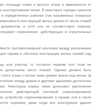
ния площади этажа и высоты этажа в зависимости от
м конструктивным типам. В некоторых городах приняты
ко в определенных районах (так называемых пожарных
зависимость конструкций жилых домов от числа этажей
окументов, и хотя она не соответствует нормам,
отражает ограничения, действующие в строительных
ойкости противопожарной изоляции между различными
укции гаража и обычные конструкции жилых этажей над
цы или участка, то согласно нормам этот этаж не
ить допустимое число этажей. Однако должно быть
этого этажа с полом ниже уровня земли под жилье; в)
сстояние между домом и другими зданиями достаточно
ние. Некоторые нормы также допускают увеличение
ически действующей системой спринклерования
ко устройство спринклерования в гараже или в части
ется нормами, даже когда все конструкции здания