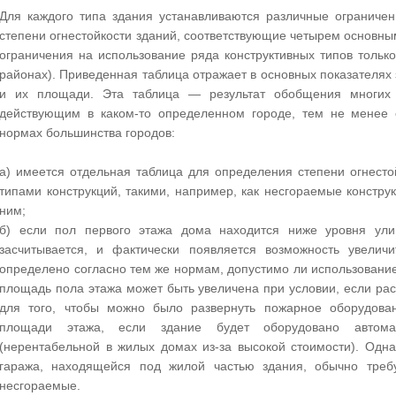
Для каждого типа здания устанавливаются различные ограниче
степени огнестойкости зданий, соответствующие четырем основны
ограничения на использование ряда конструктивных типов толь
районах). Приведенная таблица отражает в основных показателях 
и их площади. Эта таблица — результат обобщения многих д
действующим в каком-то определенном городе, тем не менее 
нормах большинства городов:
а) имеется отдельная таблица для определения степени огнест
типами конструкций, такими, например, как несгораемые констр
ним;
б) если пол первого этажа дома находится ниже уровня ули
засчитывается, и фактически появляется возможность увелич
определено согласно тем же нормам, допустимо ли использование 
площадь пола этажа может быть увеличена при условии, если ра
для того, чтобы можно было развернуть пожарное оборудова
площади этажа, если здание будет оборудовано автомат
(нерентабельной в жилых домах из-за высокой стоимости). Одна
гаража, находящейся под жилой частью здания, обычно требу
несгораемые.