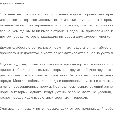
нормирования.
Это еще не говорит о том, что наши нормы хороши или прево
интересов, интересов местных политических группировок и про
течение многих лет управляемом политиками, благоволящими к
толще, чем где бы то ни было в стране. Подобным примером корыс
другом городе, которые защищали интересы штукатуров и многие 
Другая слабость строительных норм — их недостаточная гибкость.
прошлого и недостаточно часто пересматриваются с целью учета 
Однако худшее, с чем сталкивается архитектор в отношении ст
приняты общие строительные нормы, в других, обычно крупных
разработаны свои нормы, которые могут быть затем приняты ряд
города. Многие небольшие города и населенные пункты в сельско
и явно несовершенные нормы. Периодически вспыхивающий энтуз
норм, в которых, однако, будут учтены особые местные условия,
гаснет перед лицом всесильных местных интересов.
Учитывая эти различия в нормах, архитектор, начинающий рабо