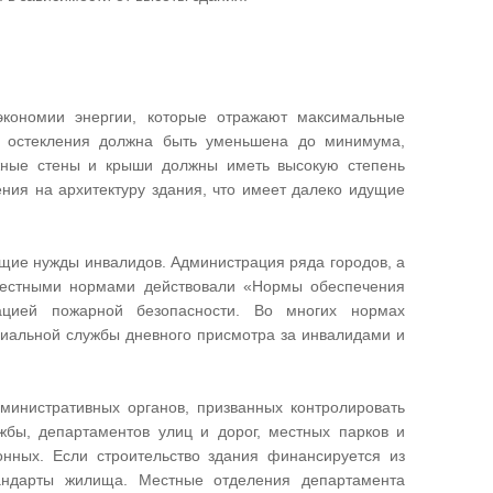
кономии энергии, которые отражают максимальные
ь остекления должна быть уменьшена до минимума,
жные стены и крыши должны иметь высокую степень
ния на архитектуру здания, что имеет далеко идущие
щие нужды инвалидов. Администрация ряда городов, а
 местными нормами действовали «Нормы обеспечения
иацией пожарной безопасности. Во многих нормах
циальной службы дневного присмотра за инвалидами и
министративных органов, призванных контролировать
жбы, департаментов улиц и дорог, местных парков и
нных. Если строительство здания финансируется из
андарты жилища. Местные отделения департамента