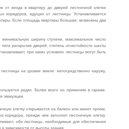
е от входа в квартиру до дверей лестничной клетки
х коридоров, идущих от лестницы. Устанавливается
артиры. Если площадь квартиры большая, возможны два
 минимальную ширину ступени, максимальное число
типа раскрытия дверей, степень огнестойкости шахты
станавливают, при каких условиях лестницы могут быть
 лестницы на уровне земли: непосредственно наружу,
пользуется редко. Более всего он применим в гараже.
ля эвакуации.
ичную клетку открывается на балкон или имеет проем,
из коридора, прежде чем заполнит лестничную клетку.
ливают, обе лестницы, необходимые для обеспечения
 в зависимости от высоты здания.