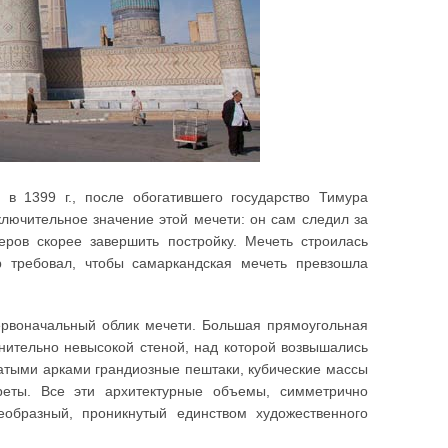
ь в 1399 г., после обогатившего государство Тимура
ключительное значение этой мечети: он сам следил за
ров скорее завершить постройку. Мечеть строилась
р требовал, чтобы самаркандская мечеть превзошла
ервоначальный облик мечети. Большая прямоугольная
нительно невысокой стеной, над которой возвышались
атыми арками грандиозные пештаки, кубические массы
еты. Все эти архитектурные объемы, симметрично
образный, проникнутый единством художественного