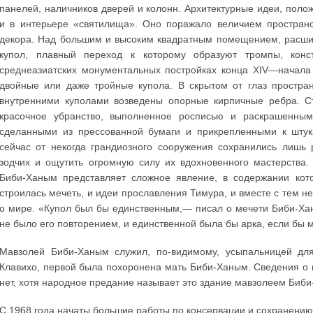
панелей, наличников дверей и колонн. Архитектурные идеи, пол
и в интерьере «святилища». Оно поражало величием пространс
декора. Над большим и высоким квадратным помещением, расшир
купол, плавный переход к которому образуют тромпы, кон
среднеазиатских монументальных постройках конца XIV—начал
двойные или даже тройные купола. В скрытом от глаз простр
внутренними куполами возведены опорные кирпичные ребра. Ст
красочное убранство, выполненное росписью и раскрашенны
сделанными из прессованной бумаги и прикрепленными к штука
сейчас от некогда грандиозного сооружения сохранились лишь
зодчих и ощутить огромную силу их вдохновенного мастерства.
Биби-Ханым представляет сложное явление, в содержании кото
строилась мечеть, и идеи прославления Тимура, и вместе с тем 
о мире. «Купол был бы единственным,— писал о мечети Биби-Х
не было его повторением, и единственной была бы арка, если бы м
Мавзолей Биби-Ханым служил, по-видимому, усыпальницей для
Клавихо, первой была похоронена мать Биби-Ханым. Сведения о
нет, хотя народное предание называет это здание мавзолеем Биб
С 1968 года начаты большие работы по консервации и сохранению