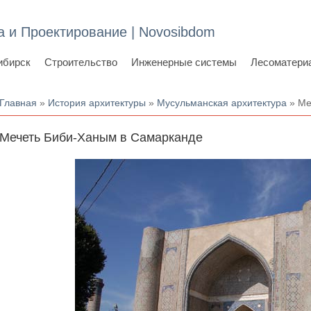
а и Проектирование | Novosibdom
ибирск
Строительство
Инженерные системы
Лесоматери
Вы здесь
Главная
»
История архитектуры
»
Мусульманская архитектура
» Ме
Мечеть Биби-Ханым в Самарканде