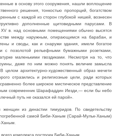
оженные в основу этого сооружения, нашли воплощение
твенного решения, тонкостью пропорций, богатством
енным с каждой из сторон глубокой нишей, вознесен
структивно дополненные щитовидными парусами. В
а XV в. над основными помещениями обычно высятся
анстве между наружным, опирающимся на барабан, и
ены и своды, как и снаружи здания, имели богатое
ми с позолотой рельефными бумажными розетками,
турке маленькими гвоздиками. Несмотря на то, что
 руины, даже по ним можно понять величие замысла
 В целом архитектурно-художественный образ мечети
рого отразились и религиозные цели, ради которых
несравненно более широкое мистическое представление
аным современник Шарафаддин Иезди,— если бы небо
лечный путь не оказался ей парой».
 женщин из династии тимуридов. По свидетельству
 погребенной самой Биби-Ханым (Сарай-Мульк-Ханым)
и-Ханым.
 всего комплекса построек Биби-Ханым.