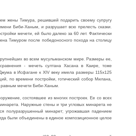
нем жены Тимура, решившей подарить своему супругу
 имени Биби-Ханым, и разрушает всю прелесть сказки.
тройки мечети, ей было далеко за 60 лет. Фактически
жена Тимуром после победоносного похода на столицу
крупнейших во всем мусульманском мире. Размеры ее,
сравнения - мечеть султана Хасана в Каире, тоже
 Джума в Исфагане к XIV веку имела размеры 115х125
щий, по времени постройки, готический собор Милана,
и равным мечети Биби-Ханым.
оружение, состоявшее из многих построек. Ее со всех
 минарета. Наружные стены и три угловых минарета не
ится полуразрушенный минарет; угрожавшая падением
когда были объединены в единое композиционное целое