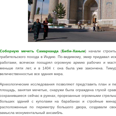
Соборную мечеть Самарканда
(
Биби-Ханым
) начали строит
грабительского похода в Индию. По-видимому, эмир придавал ис
работами, всячески поощрял огромную армию рабочих и масте
меньше пяти лет, и в 1404 г. она была уже закончена. Тиму
величественностью все здания мира.
Археологические исследования позволяют представить план и п
площадь, занятая мечетью, снаружи была ограждена глухой срав
сохранившиеся сейчас в руинах, прорезанные огромными стрельч
больших зданий с куполами на барабанах и стройные минар
расположенные по периметру большого двора, создавали свое
замысла монументальный ансамбль.