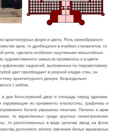
и архитектурных форм и цвета. Роль своеобразного
ество арок, то дробящихся в ячейках сталактитов, то
жный ритм, сделало особенно ощутимыми масштабные
во художественного замысла проявилось и в цвете
и куфических надписей, выложенных по терракотовому
убой цвет преобладает в узорной кладке стен, он
истему архитектурного декора, безраздельно
шегося с небом.
 в дни богослужений двор и площадь перед зданием.
и окружающие их орнаменты плоскостны, графичны и
Несравненно богаче украшены пештаки. Пилоны и арки
ики, то вкрапленных среди крупных геометрических
ны, то расположенных в виде цепочки звезд на фоне
убранства дополняло мягкое свечение белых мраморных