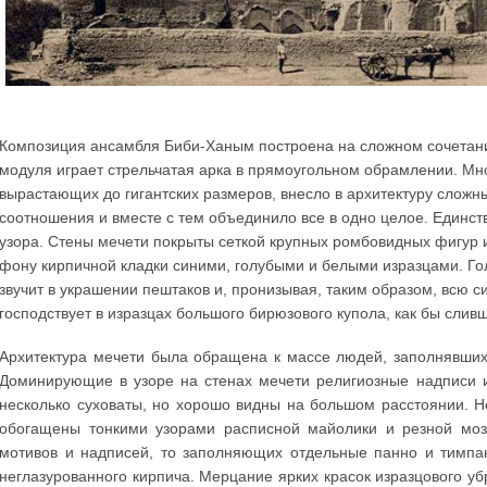
Композиция ансамбля Биби-Ханым построена на сложном сочетани
модуля играет стрельчатая арка в прямоугольном обрамлении. Множ
вырастающих до гигантских размеров, внесло в архитектуру сло
соотношения и вместе с тем объединило все в одно целое. Единст
узора. Стены мечети покрыты сеткой крупных ромбовидных фигур 
фону кирпичной кладки синими, голубыми и белыми изразцами. Гол
звучит в украшении пештаков и, пронизывая, таким образом, всю с
господствует в изразцах большого бирюзового купола, как бы слив
Архитектура мечети была обращена к массе людей, заполнявших
Доминирующие в узоре на стенах мечети религиозные надписи 
несколько суховаты, но хорошо видны на большом расстоянии. 
обогащены тонкими узорами расписной майолики и резной моза
мотивов и надписей, то заполняющих отдельные панно и тимпа
неглазурованного кирпича. Мерцание ярких красок изразцового 