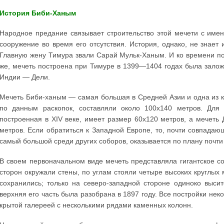
История Биби-Ханым
Народное предание связывает строительство этой мечети с име
сооружение во время его отсутствия. История, однако, не знает
Главную жену Тимура звали Сарай Мульк-Ханым. И ко времени пос
же, мечеть построена при Тимуре в 1399—1404 годах была зало
Индии — Дели.
Мечеть Биби-ханым — самая большая в Средней Азии и одна из 
по данным раскопок, составляли около 100х140 метров. Для 
построенная в XIV веке, имеет размер 60х120 метров, а мечеть
метров. Если обратиться к Западной Европе, то, почти совпадаю
самый большой среди других соборов, оказывается по плану почт
В своем первоначальном виде мечеть представляла гигантское со
сторон окружали стены, по углам стояли четыре высоких круглых
сохранились; только на северо-западной стороне одиноко выс
верхняя его часть была разобрана в 1897 году. Все постройки не
крытой галереей с несколькими рядами каменных колонн.