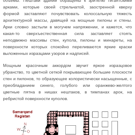
объемы. Пештаки зданий обращены к зрителю гигантскими
арками, которые своей стрельчатой, заостренной кверху
формой заставляют почувствовать колоссальную тяжесть
архитектурной массы, давящей на мощные пилоны и стены.
Арки словно застыли в могучем напряжении, и кажется, что
какая-то сверхъестественная сила заставляет стоять
неподвижно массивы стен, купола, пилоны и минареты, на
поверхности которых спокойно переливаются яркие краски
выложенных изразцами узоров и надписей.
Мощным красочным аккордом звучит яркое изразцовое
убранство, то цветной сеткой покрывающее большие плоскости
стен и пилонов, то образующее колористически насыщенные, с
преобладанием синего, голубого или оранжево-желтого
цветные пятна в нишах нештаков, в тимпанах арок, на
ребристой поверхности куполов.