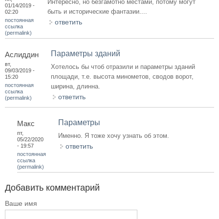
Интересно, но безгамотно местами, потому могут
01/14/2019 -
быть и исторические фантазии....
02:20
постоянная
ответить
ссылка
(permalink)
Параметры зданий
Аслиддин
вт,
Хотелось бы чтоб отразили и параметры зданий
09/03/2019 -
площади, т.е. высота минометов, сводов ворот,
15:20
постоянная
ширина, длинна.
ссылка
ответить
(permalink)
Параметры
Макс
пт,
Именно. Я тоже хочу узнать об этом.
05/22/2020
ответить
- 19:57
постоянная
ссылка
(permalink)
Добавить комментарий
Ваше имя