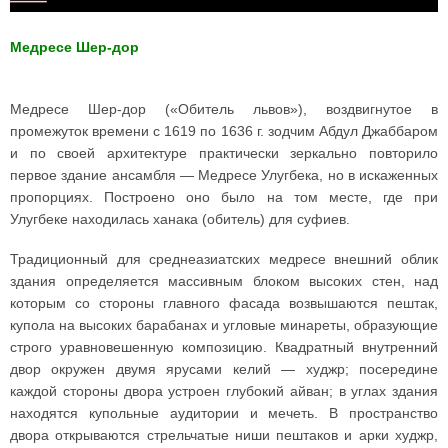
Медресе Шер-дор
Медресе Шер-дор («Обитель львов»), воздвигнутое в
промежуток времени с 1619 по 1636 г. зодчим Абдул Джаббаром
и по своей архитектуре практически зеркально повторило
первое здание ансамбля — Медресе Улугбека, но в искаженных
пропорциях. Построено оно было на том месте, где при
Улугбеке находилась ханака (обитель) для суфиев.
Традиционный для среднеазиатских медресе внешний облик
здания определяется массивным блоком высоких стен, над
которым со стороны главного фасада возвышаются пештак,
купола на высоких барабанах и угловые минареты, образующие
строго уравновешенную композицию. Квадратный внутренний
двор окружен двумя ярусами келий — худжр; посередине
каждой стороны двора устроен глубокий айван; в углах здания
находятся купольные аудитории и мечеть. В пространство
двора открываются стрельчатые ниши пештаков и арки худжр,