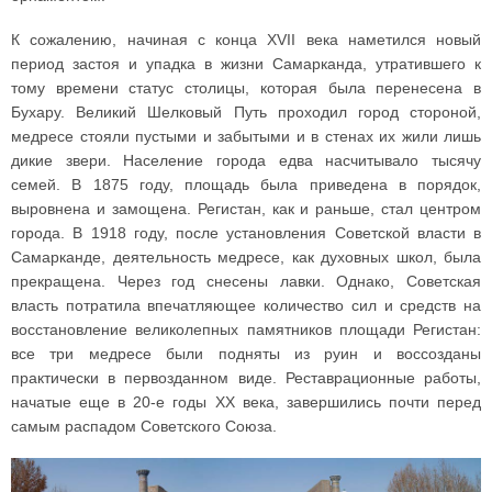
К сожалению, начиная с конца XVII века наметился новый
период застоя и упадка в жизни Самарканда, утратившего к
тому времени статус столицы, которая была перенесена в
Бухару. Великий Шелковый Путь проходил город стороной,
медресе стояли пустыми и забытыми и в стенах их жили лишь
дикие звери. Население города едва насчитывало тысячу
семей. В 1875 году, площадь была приведена в порядок,
выровнена и замощена. Регистан, как и раньше, стал центром
города. В 1918 году, после установления Советской власти в
Самарканде, деятельность медресе, как духовных школ, была
прекращена. Через год снесены лавки. Однако, Советская
власть потратила впечатляющее количество сил и средств на
восстановление великолепных памятников площади Регистан:
все три медресе были подняты из руин и воссозданы
практически в первозданном виде. Реставрационные работы,
начатые еще в 20-е годы ХХ века, завершились почти перед
самым распадом Советского Союза.