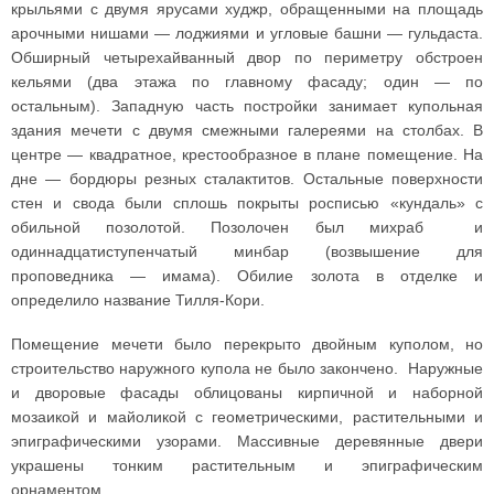
крыльями с двумя ярусами худжр, обращенными на площадь
арочными нишами — лоджиями и угловые башни — гульдаста.
Обширный четырехайванный двор по периметру обстроен
кельями (два этажа по главному фасаду; один — по
остальным). Западную часть постройки занимает купольная
здания мечети с двумя смежными галереями на столбах. В
центре — квадратное, крестообразное в плане помещение. На
дне — бордюры резных сталактитов. Остальные поверхности
стен и свода были сплошь покрыты росписью «кундаль» с
обильной позолотой. Позолочен был михраб и
одиннадцатиступенчатый минбар (возвышение для
проповедника — имама). Обилие золота в отделке и
определило название Тилля-Кори.
Помещение мечети было перекрыто двойным куполом, но
строительство наружного купола не было закончено. Наружные
и дворовые фасады облицованы кирпичной и наборной
мозаикой и майоликой с геометрическими, растительными и
эпиграфическими узорами. Массивные деревянные двери
украшены тонким растительным и эпиграфическим
орнаментом.