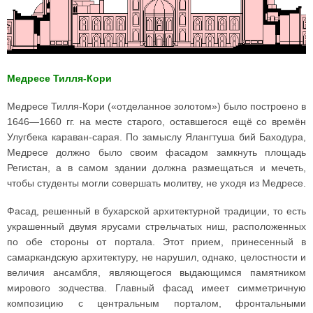
Медресе Тилля-Кори
Медресе Тилля-Кори («отделанное золотом») было построено в
1646—1660 гг. на месте старого, оставшегося ещё со времён
Улугбека караван-сарая. По замыслу Ялангтуша бий Баходура,
Медресе должно было своим фасадом замкнуть площадь
Регистан, а в самом здании должна размещаться и мечеть,
чтобы студенты могли совершать молитву, не уходя из Медресе.
Фасад, решенный в бухарской архитектурной традиции, то есть
украшенный двумя ярусами стрельчатых ниш, расположенных
по обе стороны от портала. Этот прием, принесенный в
самаркандскую архитектуру, не нарушил, однако, целостности и
величия ансамбля, являющегося выдающимся памятником
мирового зодчества. Главный фасад имеет симметричную
композицию с центральным порталом, фронтальными