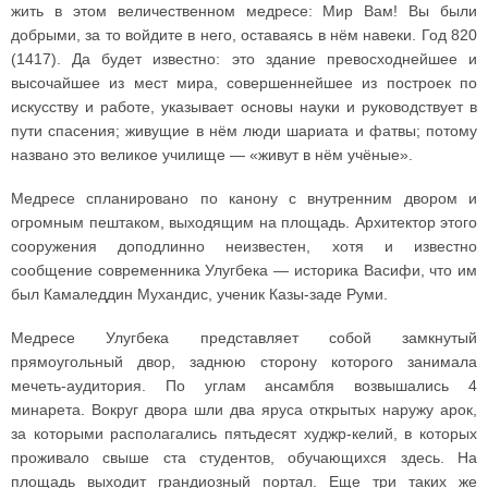
жить в этом величественном медресе: Мир Вам! Вы были
добрыми, за то войдите в него, оставаясь в нём навеки. Год 820
(1417). Да будет известно: это здание превосходнейшее и
высочайшее из мест мира, совершеннейшее из построек по
искусству и работе, указывает основы науки и руководствует в
пути спасения; живущие в нём люди шариата и фатвы; потому
названо это великое училище — «живут в нём учёные».
Медресе спланировано по канону с внутренним двором и
огромным пештаком, выходящим на площадь. Архитектор этого
сооружения доподлинно неизвестен, хотя и известно
сообщение современника Улугбека — историка Васифи, что им
был Камаледдин Мухандис, ученик Казы-заде Руми.
Медресе Улугбека представляет собой замкнутый
прямоугольный двор, заднюю сторону которого занимала
мечеть-аудитория. По углам ансамбля возвышались 4
минарета. Вокруг двора шли два яруса открытых наружу арок,
за которыми располагались пятьдесят худжр-келий, в которых
проживало свыше ста студентов, обучающихся здесь. На
площадь выходит грандиозный портал. Еще три таких же