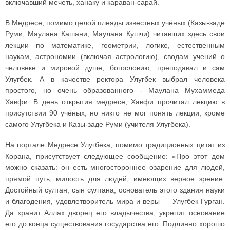
включавший мечеть, ханаку и караван-сарай.
В Медресе, помимо целой плеяды известных учёных (Казы-заде
Руми, Маулана Кашани, Маулана Кушчи) читавших здесь свои
лекции по математике, геометрии, логике, естественным
наукам, астрономии (включая астрологию), сводам учений о
человеке и мировой душе, богословию, преподавал и сам
Улугбек. А в качестве ректора Улугбек выбрал человека
простого, но очень образованного - Маулана Мухаммеда
Хавфи. В день открытия медресе, Хавфи прочитал лекцию в
присутствии 90 учёных, но никто не мог понять лекции, кроме
самого Улугбека и Казы-заде Руми (учителя Улугбека).
На портале Медресе Улугбека, помимо традиционных цитат из
Корана, присутствует следующее сообщение: «Про этот дом
можно сказать: он есть многостороннее озарение для людей,
прямой путь, милость для людей, имеющих верное зрение.
Достойный султан, сын султана, основатель этого здания науки
и благодения, удовлетворитель мира и веры — Улугбек Гурган.
Да хранит Аллах дворец его владычества, укрепит основание
его до конца существования государства его. Подлинно хорошо