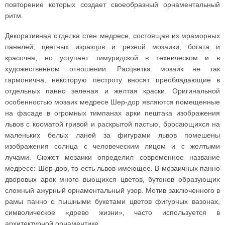
повторение которых создает своеобразный орнаментальный
ритм.
Декоративная отделка стен медресе, состоящая из мраморных
панелей, цветных изразцов и резной мозаики, богата и
красочна, но уступает тимуридской в техническом и в
художественном отношении. Расцветка мозаик не так
гармонична, некоторую пестроту вносят преобладающие в
отдельных панно зеленая и желтая краски. Оригинальной
особенностью мозаик медресе Шер-дор являются помещенные
на фасаде в огромных тимпанах арки пештака изображения
львов с косматой гривой и раскрытой пастью, бросающихся на
маленьких белых ланей за фигурами львов помешены
изображения солнца с человеческим лицом и с желтыми
лучами. Сюжет мозаики определил современное название
медресе: Шер-дор, то есть львов имеющее. В мозаичных панно
дворовых арок много вьющихся цветов, бутонов образующих
сложный ажурный орнаментальный узор. Мотив заключенного в
рамы панно с пышными букетами цветов фигурных вазонах,
символическое «древо жизни», часто используется в
архитектурной орнаментике.