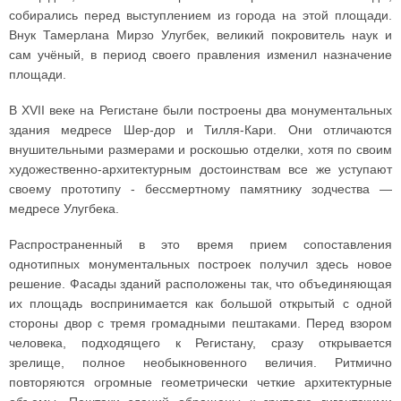
собирались перед выступлением из города на этой площади.
Внук Тамерлана Мирзо Улугбек, великий покровитель наук и
сам учёный, в период своего правления изменил назначение
площади.
В XVII веке на Регистане были построены два монументальных
здания медресе Шер-дор и Тилля-Кари. Они отличаются
внушительными размерами и роскошью отделки, хотя по своим
художественно-архитектурным достоинствам все же уступают
своему прототипу - бессмертному памятнику зодчества —
медресе Улугбека.
Распространенный в это время прием сопоставления
однотипных монументальных построек получил здесь новое
решение. Фасады зданий расположены так, что объединяющая
их площадь воспринимается как большой открытый с одной
стороны двор с тремя громадными пештаками. Перед взором
человека, подходящего к Регистану, сразу открывается
зрелище, полное необыкновенного величия. Ритмично
повторяются огромные геометрически четкие архитектурные