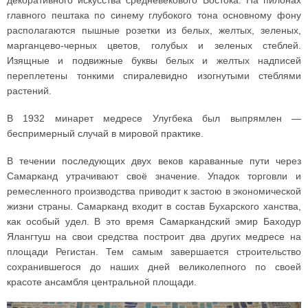
главного пештака по синему глубокого тона основному фону
располагаются пышные розетки из белых, желтых, зеленых,
марганцево-черных цветов, голубых и зеленых стеблей.
Изящные и подвижные буквы белых и желтых надписей
переплетены тонкими спиралевидно изогнутыми стеблями
растений.
В 1932 минарет медресе Улугбека был выпрямлен —
беспримерный случай в мировой практике.
В течении последующих двух веков караванные пути через
Самарканд утрачивают своё значение. Упадок торговли и
ремесленного производства приводит к застою в экономической
жизни страны. Самарканд входит в состав Бухарского ханства,
как особый удел. В это время Самаркандский эмир Баходур
Ялангтуш на свои средства построит два других медресе на
площади Регистан. Тем самым завершается строительство
сохранившегося до наших дней великолепного по своей
красоте ансамбля центральной площади.