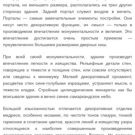
портала, но меньшего размера, располагались на трех других
сторонах здания. Задний портал служил входом в мечеть.
Порталы — самые замечательные элементы постройки. Они
несут чисто декоративную функцию, их смысл — только в
производимом впечатлении монументальности и величия. Это
впечатление достигается очень простым приемом —
преувеличенно большими размерами дверных ниш.
При всей своей монументальности, здание производит
впечатление легкости и изящества. Рельефные детали стен,
говорящие о тяжести и толщине стен, или совсем отсутствуют,
или сведены к минимуму. Мелкий декоративный орнамент,
расцветка стен сине-голубыми изразцами, устраняют мысль о
тяжести кладки. Стройные цилиндрические минареты как бы
вписывали здание в вечно синее самаркандское небо.
Большой изысканностью отличается декоративная отделка
медресе, особенно мозаики, по чистоте тонов глазури, тонкой
гармонии в сочетании цветов, красоте линий и изяществу узора
относящиеся к наиболее совершенным произведениям
декоративного искусства средневекового Востока. На пилонах