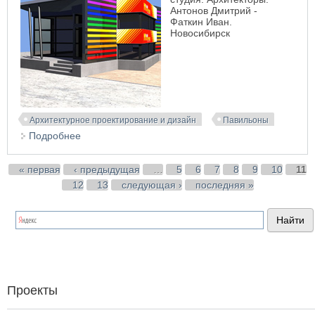
Антонов Дмитрий -
Фаткин Иван.
Новосибирск
Архитектурное проектирование и дизайн
Павильоны
Подробнее
о Проект торгового павильона. АФ-студия
Страницы
« первая
‹ предыдущая
…
5
6
7
8
9
10
11
12
13
следующая ›
последняя »
Проекты