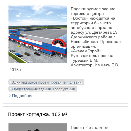
Проектируемое здание
торгового центра
«Восток» находится на
территории бывшего
автобусного парка по
адресу ул. Дегтярева 19
Дзержинского района г.
Новосибирска. Проектная
организация:
«АкадемСтрой».
Руководитель проекта:
Турецкий Б.М.
Архитектор: Иммель Е.В.
2015 г.
Архитектурное проектирование и дизайн
Общественные здания и сооружения
Подробнее
о Проект торгового центра «Восток» в
Дзержинском районе г. Новосибирска
Проект коттеджа. 162 м²
Проект 2-х этажного