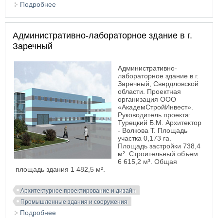
Подробнее
о Административное здание пенсионного фонда
РФ. Новосибирск
Административно-лабораторное здание в г.
Заречный
Административно-
лабораторное здание в г.
Заречный, Свердловской
области. Проектная
организация ООО
«АкадемСтройИнвест».
Руководитель проекта:
Турецкий Б.М. Архитектор
- Волкова Т. Площадь
участка 0,173 га.
Площадь застройки 738,4
м². Строительный объем
6 615,2 м³. Общая
площадь здания 1 482,5 м².
Архитектурное проектирование и дизайн
Промышленные здания и сооружения
Подробнее
о Административно-лабораторное здание в г.