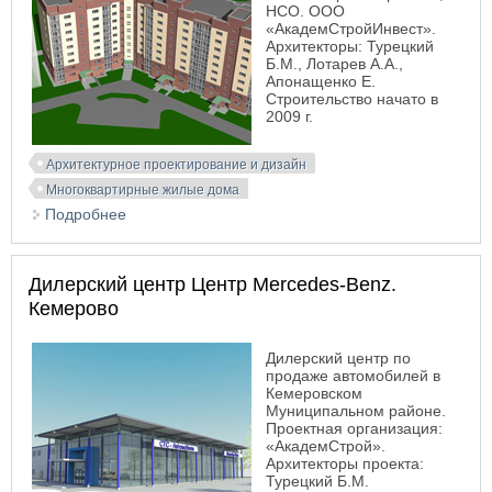
НСО. ООО
«АкадемСтройИнвест».
Архитекторы: Турецкий
Б.М., Лотарев А.А.,
Апонащенко Е.
Строительство начато в
2009 г.
Архитектурное проектирование и дизайн
Многоквартирные жилые дома
Подробнее
о Жилой дом в Краснообске
Дилерский центр Центр Merсedes-Benz.
Кемерово
Дилерский центр по
продаже автомобилей в
Кемеровском
Муниципальном районе.
Проектная организация:
«АкадемСтрой».
Архитекторы проекта:
Турецкий Б.М.