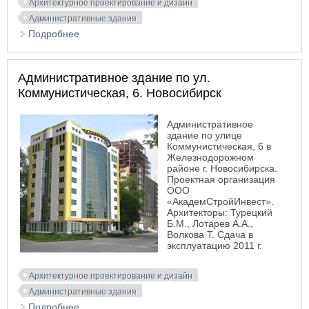
Архитектурное проектирование и дизайн
Административные здания
Подробнее
о Административное здание с помещениями
кафе по ул. Кирова, 29. Новосибирск
Административное здание по ул.
Коммунистическая, 6. Новосибирск
Административное
здание по улице
Коммунистическая, 6 в
Железнодорожном
районе г. Новосибирска.
Проектная организация
ООО
«АкадемСтройИнвест».
Архитекторы: Турецкий
Б.М., Лотарев А.А.,
Волкова Т. Сдача в
эксплуатацию 2011 г.
Архитектурное проектирование и дизайн
Административные здания
Подробнее
о Административное здание по ул.