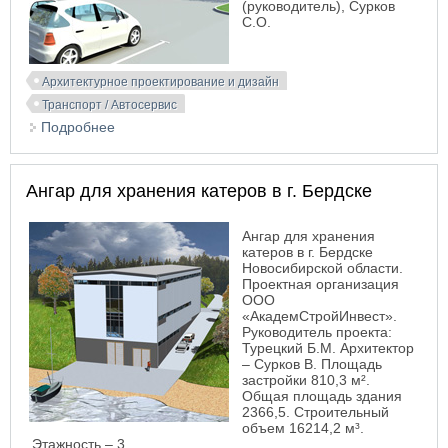
(руководитель), Сурков
С.О.
Архитектурное проектирование и дизайн
Транспорт / Автосервис
Подробнее
о Дилерский центр Центр Merсedes-Benz.
Кемерово
Ангар для хранения катеров в г. Бердске
Ангар для хранения
катеров в г. Бердске
Новосибирской области.
Проектная организация
ООО
«АкадемСтройИнвест».
Руководитель проекта:
Турецкий Б.М. Архитектор
– Сурков В. Площадь
застройки 810,3 м².
Общая площадь здания
2366,5. Строительный
объем 16214,2 м³.
Этажность – 3.