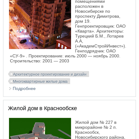
помещениями
расположен в
Новосибирске по
проспекту Димитрова,
дом 19.
Генпроектировщик: ОАО
«Кварта». Архитекторы:
Турецкий Б.М., Лотарев
А.А,
(«АкадемСтройИнвест»).
Генподрядчик: ОАО
«СУ-9» . Проектирование: июль 2000 — ноябрь 2000.
Строительство: 2001 — 2003
Архитектурное проектирование и дизайн
Многоквартирные жилые дома
Подробнее
о Жилой дом на пл. Кондратюка. Новосибирск
Жилой дом в Краснообске
Жилой дом № 227 в
микрорайоне № 2 п.
Краснообск,
Новосибирского района,