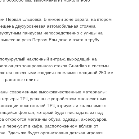
0 и 600х600 мм. выполнены из монолитного
ки Первая Ельцовка. В нижней зоне оврага, на втором
змещена двухуровневая автомобильная стоянка
вухпутным пандусам непосредственно с улицы на
вынесена река Первая Ельцовка и взята в трубу
 полукруглый наклонный витраж, выходящий на
регающего тонированного стекла Guardian и системы
ваются навесными сэндвич-панелями толщиной 250 мм
- гранитные плиты.
ваны современные высококачественные материалы:
Интерьеры ТРЦ решены с устройством многосветных
рганизации посетителей ТРЦ атриумы и холлы имеют
тящийся фонтан, который будет ниспадать из под
ра откроются магазины обуви, одежды, аксессуаров,
ть и перекусит в кафе, расположенном вблизи от
ажа. Здесь же будет организована детская игровая.