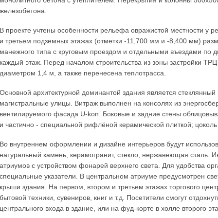
монолитного бетона с утеплителем. Перекрытия и колонны 500х50
железобетона.
В проекте учтены особенности рельефа овражистой местности у ре
и третьем подземных этажах (отметки -11,700 мм и -8,400 мм) ра
манежного типа с круговым проездом и отдельными въездами по д
каждый этаж. Перед началом строительства из зоны застройки ТРЦ 
диаметром 1,4 м, а также перенесена теплотрасса.
Основной архитектурной доминантой здания является стеклянный
магистральные улицы. Витраж выполнен на консолях из энергосбе
вентилируемого фасада U-kon. Боковые и задние стены облицовы
и частично - специальной рифлёной керамической плиткой; цоколь 
Во внутреннем оформлении и дизайне интерьеров будут использо
натуральный камень, керамогранит, стекло, нержавеющая сталь. 
атриумов с устройством фонарей верхнего света. Для удобства о
специальные указатели. В центральном атриуме предусмотрен све
крыши здания. На первом, втором и третьем этажах торгового цент
бытовой техники, сувениров, книг и т.д. Посетители смогут отдохну
центрального входа в здание, или на фуд-корте в холле второго эт