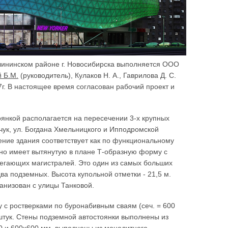
лининском районе г. Новосибирска выполняется ООО
 Б.М.
(руководитель), Кулаков Н. А., Гаврилова Д. С.
7г. В настоящее время согласован рабочий проект и
оянкой располагается на пересечении 3-х крупных
чук, ул. Богдана Хмельницкого и Ипподромской
ение здания соответствует как по функциональному
оно имеет вытянутую в плане Т-образную форму с
егающих магистралей. Это один из самых больших
ва подземных. Высота купольной отметки - 21,5 м.
анизован с улицы Танковой.
с ростверками по буронабивным сваям (сеч. = 600
 штук. Стены подземной автостоянки выполнены из