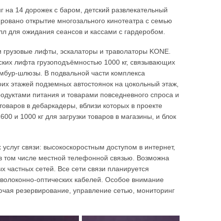
г на 14 дорожек с баром, детский развлекательный
нировано открытие многозального кинотеатра с семью
л для ожидания сеансов и кассами с гардеробом.
и грузовые лифты, эскалаторы и траволаторы KONE.
рских лифта грузоподъёмностью 1000 кг, связывающих
мбур-шлюзы. В подвальной части комплекса
их этажей подземных автостоянок на цокольный этаж,
родуктами питания и товарами повседневного спроса и
товаров в дебаркадеры, вблизи которых в проекте
0 и 1000 кг для загрузки товаров в магазины, и блок
слуг связи: высокоскоростным доступом в интернет,
в том числе местной телефонной связью. Возможна
 частных сетей. Все сети связи планируется
е волоконно-оптических кабелей. Особое внимание
ючая резервирование, управление сетью, мониторинг