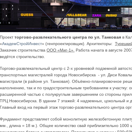
Проект
торгово-развлекательного центра по ул. Танковая
в Ка
«
АкадемСтройИнвест
» (генпроектировщик). Архитекторы:
Турецкий
Заказчик строительства
ООО «Миг-1».
Работа начата в августе 200
ведётся строительство.
Торгово-развлекательный центр с 2-х уровневой подземной автост
транспортных магистралей города Новосибирска - ул. Диси Коваль
магистрали (в районе ул. Танковая). Объёмно-планировочное реш
наполнению, так и по градостроительным требованиям к участку: 
расширенной частью с полукруглым завершением со стороны прил
ТРЦ Новосибирска. В здании 7 этажей: 4 надземных, цокольный и д
Главный вход на первый этаж торгово-развлекательного центра орг
Фундамент представляет собой монолитную железобетонную плиту 
мм., длина = 18 м.). Общее количество свай приблизительно 1000