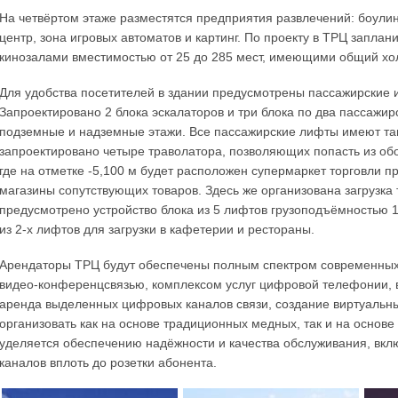
На четвёртом этаже разместятся предприятия развлечений: боулин
центр, зона игровых автоматов и картинг. По проекту в ТРЦ запла
кинозалами вместимостью от 25 до 285 мест, имеющими общий хол
Для удобства посетителей в здании предусмотрены пассажирские 
Запроектировано 2 блока эскалаторов и три блока по два пассажи
подземные и надземные этажи. Все пассажирские лифты имеют та
запроектировано четыре траволатора, позволяющих попасть из обо
где на отметке -5,100 м будет расположен супермаркет торговли п
магазины сопутствующих товаров. Здесь же организована загрузка 
предусмотрено устройство блока из 5 лифтов грузоподъёмностью 160
из 2-х лифтов для загрузки в кафетерии и рестораны.
Арендаторы ТРЦ будут обеспечены полным спектром современных у
видео-конференцсвязью, комплексом услуг цифровой телефонии, 
аренда выделенных цифровых каналов связи, создание виртуальных
организовать как на основе традиционных медных, так и на основ
уделяется обеспечению надёжности и качества обслуживания, вкл
каналов вплоть до розетки абонента.