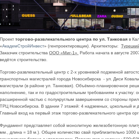
Проект
торгово-развлекательного центра по ул. Танковая
в Ка
«
АкадемСтройИнвест
» (генпроектировщик). Архитекторы:
Турецкий
Заказчик строительства
ООО «Миг-1».
Работа начата в августе 200
ведётся строительство.
Торгово-развлекательный центр с 2-х уровневой подземной автост
транспортных магистралей города Новосибирска - ул. Диси Коваль
магистрали (в районе ул. Танковая). Объёмно-планировочное реш
наполнению, так и по градостроительным требованиям к участку: 
расширенной частью с полукруглым завершением со стороны прил
ТРЦ Новосибирска. В здании 7 этажей: 4 надземных, цокольный и д
Главный вход на первый этаж торгово-развлекательного центра орг
Фундамент представляет собой монолитную железобетонную плиту 
мм., длина = 18 м.). Общее количество свай приблизительно 1000