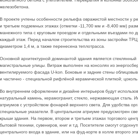
монолитного бетона с утеплителем. Перекрытия и колонны 500х50
железобетона.
В проекте учтены особенности рельефа овражистой местности у ре
и третьем подземных этажах (отметки -11,700 мм и -8,400 мм) ра
манежного типа с круговым проездом и отдельными въездами по д
каждый этаж. Перед началом строительства из зоны застройки ТРЦ 
диаметром 1,4 м, а также перенесена теплотрасса.
Основной архитектурной доминантой здания является стеклянный
магистральные улицы. Витраж выполнен на консолях из энергосбе
вентилируемого фасада U-kon. Боковые и задние стены облицовы
и частично - специальной рифлёной керамической плиткой; цоколь 
Во внутреннем оформлении и дизайне интерьеров будут использо
натуральный камень, керамогранит, стекло, нержавеющая сталь. 
атриумов с устройством фонарей верхнего света. Для удобства о
специальные указатели. В центральном атриуме предусмотрен све
крыши здания. На первом, втором и третьем этажах торгового цент
бытовой техники, сувениров, книг и т.д. Посетители смогут отдохну
центрального входа в здание, или на фуд-корте в холле второго эт