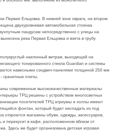
0 и 600х600 мм. выполнены из монолитного
ки Первая Ельцовка. В нижней зоне оврага, на втором
змещена двухуровневая автомобильная стоянка
вухпутным пандусам непосредственно с улицы на
вынесена река Первая Ельцовка и взята в трубу
 полукруглый наклонный витраж, выходящий на
регающего тонированного стекла Guardian и системы
ваются навесными сэндвич-панелями толщиной 250 мм
- гранитные плиты.
ваны современные высококачественные материалы:
Интерьеры ТРЦ решены с устройством многосветных
рганизации посетителей ТРЦ атриумы и холлы имеют
тящийся фонтан, который будет ниспадать из под
ра откроются магазины обуви, одежды, аксессуаров,
ть и перекусит в кафе, расположенном вблизи от
ажа. Здесь же будет организована детская игровая.