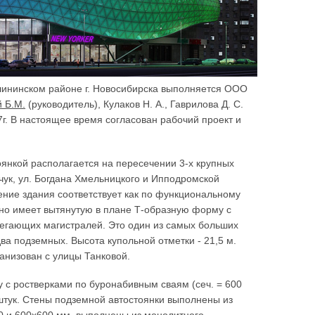
лининском районе г. Новосибирска выполняется ООО
 Б.М.
(руководитель), Кулаков Н. А., Гаврилова Д. С.
7г. В настоящее время согласован рабочий проект и
оянкой располагается на пересечении 3-х крупных
чук, ул. Богдана Хмельницкого и Ипподромской
ение здания соответствует как по функциональному
оно имеет вытянутую в плане Т-образную форму с
егающих магистралей. Это один из самых больших
ва подземных. Высота купольной отметки - 21,5 м.
анизован с улицы Танковой.
с ростверками по буронабивным сваям (сеч. = 600
 штук. Стены подземной автостоянки выполнены из