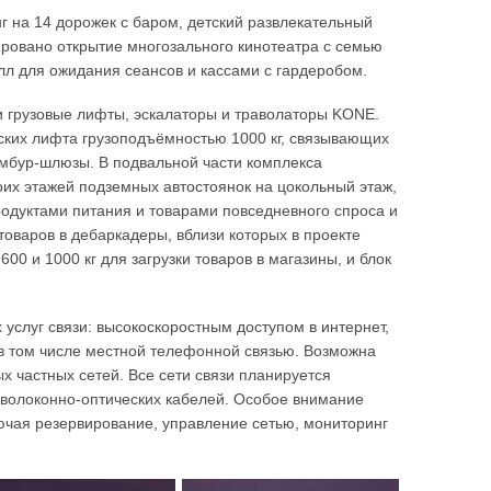
г на 14 дорожек с баром, детский развлекательный
нировано открытие многозального кинотеатра с семью
л для ожидания сеансов и кассами с гардеробом.
и грузовые лифты, эскалаторы и траволаторы KONE.
рских лифта грузоподъёмностью 1000 кг, связывающих
мбур-шлюзы. В подвальной части комплекса
их этажей подземных автостоянок на цокольный этаж,
родуктами питания и товарами повседневного спроса и
товаров в дебаркадеры, вблизи которых в проекте
0 и 1000 кг для загрузки товаров в магазины, и блок
слуг связи: высокоскоростным доступом в интернет,
в том числе местной телефонной связью. Возможна
 частных сетей. Все сети связи планируется
е волоконно-оптических кабелей. Особое внимание
ючая резервирование, управление сетью, мониторинг