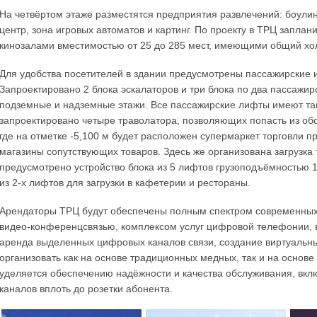
На четвёртом этаже разместятся предприятия развлечений: боулин
центр, зона игровых автоматов и картинг. По проекту в ТРЦ запла
кинозалами вместимостью от 25 до 285 мест, имеющими общий хол
Для удобства посетителей в здании предусмотрены пассажирские 
Запроектировано 2 блока эскалаторов и три блока по два пассажи
подземные и надземные этажи. Все пассажирские лифты имеют та
запроектировано четыре траволатора, позволяющих попасть из обо
где на отметке -5,100 м будет расположен супермаркет торговли п
магазины сопутствующих товаров. Здесь же организована загрузка 
предусмотрено устройство блока из 5 лифтов грузоподъёмностью 160
из 2-х лифтов для загрузки в кафетерии и рестораны.
Арендаторы ТРЦ будут обеспечены полным спектром современных у
видео-конференцсвязью, комплексом услуг цифровой телефонии, 
аренда выделенных цифровых каналов связи, создание виртуальных
организовать как на основе традиционных медных, так и на основ
уделяется обеспечению надёжности и качества обслуживания, вкл
каналов вплоть до розетки абонента.