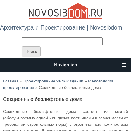
Архитектура и Проектирование | Novosibdom
Navigation
Вы здесь
Главная
»
Проектирование жилых зданий
»
Медотология
проектирования
» Секционные безлифтовые дома
Секционные безлифтовые дома
Секционные безлифтовые дома состоят из секций
(обслуживаемых одной или двумя лестницами в зависимости от
требований строительных норм) с ограниченным количеством
квартир на этаже. В зависимости от того, сколько квартир в