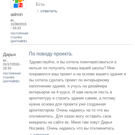
Есть
ответить
admin
вс,
11/08/2015
- 03:23
постоянная
ссылка
(permalink)
По поводу проекта.
Дарья
вс,
Здравствуйте, я бы хотела поинтересоваться а
01/17/2016 -
нельзя ли получить планы вашей школы? Мне
16:10
постоянная
понравился ваш проект и на основе вашего здания я
ссылка
бы хотела сделать проект по интерьерному
(permalink)
наполнению здания, я учусь на дизайнера
интерьеров на 4 курсе. И нам нельзя лесть в
архитектуру и строить здания самим, а потому
нужна основа для проекта уже созданная
архитектором. Очень надеюсь на то что вы
откликнитесь. Для свази могу оставить свои
инициалы на сайте вк. Меня там зовут Дарья
Носаева. Очень надеюсь что вы откликнитесь.
ответить