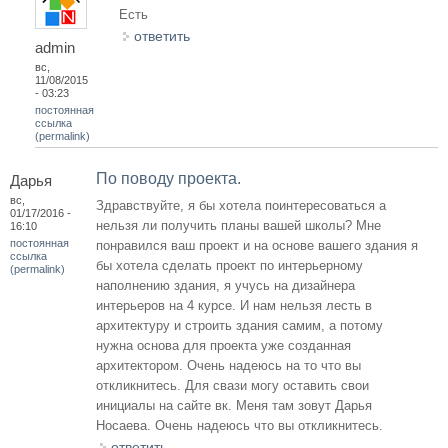
Есть
ответить
admin
вс,
11/08/2015
- 03:23
постоянная
ссылка
(permalink)
По поводу проекта.
Дарья
вс,
Здравствуйте, я бы хотела поинтересоваться а
01/17/2016 -
нельзя ли получить планы вашей школы? Мне
16:10
постоянная
понравился ваш проект и на основе вашего здания я
ссылка
бы хотела сделать проект по интерьерному
(permalink)
наполнению здания, я учусь на дизайнера
интерьеров на 4 курсе. И нам нельзя лесть в
архитектуру и строить здания самим, а потому
нужна основа для проекта уже созданная
архитектором. Очень надеюсь на то что вы
откликнитесь. Для свази могу оставить свои
инициалы на сайте вк. Меня там зовут Дарья
Носаева. Очень надеюсь что вы откликнитесь.
ответить