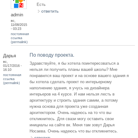
Есть
ответить
admin
вс,
11/08/2015
- 03:23
постоянная
ссылка
(permalink)
По поводу проекта.
Дарья
вс,
Здравствуйте, я бы хотела поинтересоваться а
01/17/2016 -
нельзя ли получить планы вашей школы? Мне
16:10
постоянная
понравился ваш проект и на основе вашего здания я
ссылка
бы хотела сделать проект по интерьерному
(permalink)
наполнению здания, я учусь на дизайнера
интерьеров на 4 курсе. И нам нельзя лесть в
архитектуру и строить здания самим, а потому
нужна основа для проекта уже созданная
архитектором. Очень надеюсь на то что вы
откликнитесь. Для свази могу оставить свои
инициалы на сайте вк. Меня там зовут Дарья
Носаева. Очень надеюсь что вы откликнитесь.
ответить