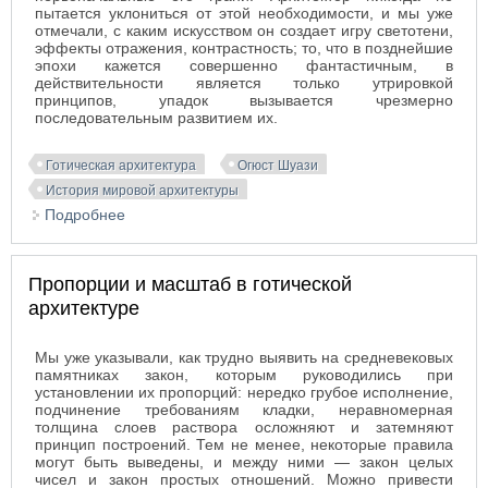
пытается уклониться от этой необходимости, и мы уже
отмечали, с каким искусством он создает игру светотени,
эффекты отражения, контрастность; то, что в позднейшие
эпохи кажется совершенно фантастичным, в
действительности является только утрировкой
принципов, упадок вызывается чрезмерно
последовательным развитием их.
Готическая архитектура
Огюст Шуази
История мировой архитектуры
Подробнее
о Рельефные и цветные украшения в готической
архитектуре
Пропорции и масштаб в готической
архитектуре
Мы уже указывали, как трудно выявить на средневековых
памятниках закон, которым руководились при
установлении их пропорций: нередко грубое исполнение,
подчинение требованиям кладки, неравномерная
толщина слоев раствора осложняют и затемняют
принцип построений. Тем не менее, некоторые правила
могут быть выведены, и между ними — закон целых
чисел и закон простых отношений. Можно привести