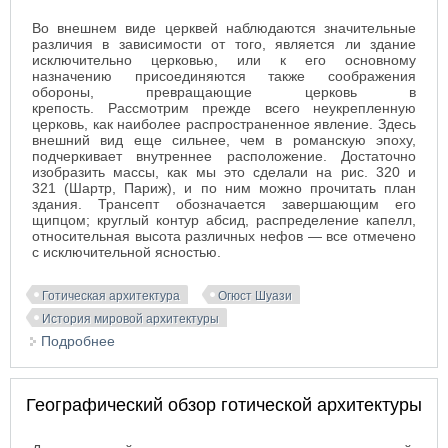
Во внешнем виде церквей наблюдаются значительные
различия в зависимости от того, является ли здание
исключительно церковью, или к его основному
назначению присоединяются также соображения
обороны, превращающие церковь в
крепость. Рассмотрим прежде всего неукрепленную
церковь, как наиболее распространенное явление. Здесь
внешний вид еще сильнее, чем в романскую эпоху,
подчеркивает внутреннее расположение. Достаточно
изобразить массы, как мы это сделали на рис. 320 и
321 (Шартр, Париж), и по ним можно прочитать план
здания. Трансепт обозначается завершающим его
щипцом; круглый контур абсид, распределение капелл,
относительная высота различных нефов — все отмечено
с исключительной ясностью.
Готическая архитектура
Огюст Шуази
История мировой архитектуры
Подробнее
о Внешний вид и служебные пристройки
готических церквей
Географический обзор готической архитектуры