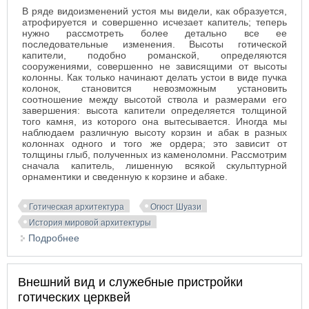
В ряде видоизменений устоя мы видели, как образуется,
атрофируется и совершенно исчезает капитель; теперь
нужно рассмотреть более детально все ее
последовательные изменения. Высоты готической
капители, подобно романской, определяются
сооружениями, совершенно не зависящими от высоты
колонны. Как только начинают делать устои в виде пучка
колонок, становится невозможным установить
соотношение между высотой ствола и размерами его
завершения: высота капители определяется толщиной
того камня, из которого она вытесывается. Иногда мы
наблюдаем различную высоту корзин и абак в разных
колоннах одного и того же ордера; это зависит от
толщины глыб, полученных из каменоломни. Рассмотрим
сначала капитель, лишенную всякой скульптурной
орнаментики и сведенную к корзине и абаке.
Готическая архитектура
Огюст Шуази
История мировой архитектуры
Подробнее
о Детали и видоизменения капители в готической
архитектуре
Внешний вид и служебные пристройки
готических церквей