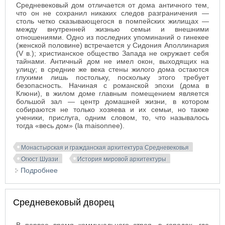
Средневековый дом отличается от дома античного тем,
что он не сохранил никаких следов разграничения —
столь четко сказывающегося в помпейских жилищах —
между внутренней жизнью семьи и внешними
отношениями. Одно из последних упоминаний о гинекее
(женской половине) встречается у Сидония Аполлинария
(V в.); христианское общество Запада не окружает себя
тайнами. Античный дом не имел окон, выходящих на
улицу; в средние же века стены жилого дома остаются
глухими лишь постольку, поскольку этого требует
безопасность. Начиная с романской эпохи (дома в
Клюни), в жилом доме главным помещением является
большой зал — центр домашней жизни, в котором
собираются не только хозяева и их семьи, но также
ученики, прислуга, одним словом, то, что называлось
тогда «весь дом» (la maisonnee).
Монастырская и гражданская архитектура Средневековья
Огюст Шуази
История мировой архитектуры
Подробнее
о Средневековый жилой дом
Средневековый дворец