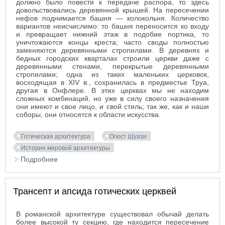
должно было повести к передаче распора, то здесь
довольствовались деревянной крышей. На пересечении
нефов поднимается башня — колокольня. Количество
вариантов неисчислимо: то башня переносится ко входу
и превращает нижний этаж в подобие портика, то
уничтожаются концы креста; часто своды полностью
заменяются деревянными стропилами. В деревнях и
бедных городских кварталах строили церкви даже с
деревянными стенами, перекрытые деревянными
стропилами; одна из таких маленьких церковок,
восходящая в XIV в., сохранилась в предместье Труа,
другая в Онфлере. В этих церквах мы не находим
сложных комбинаций, но уже в силу своего назначения
они имеют и свое лицо, и свой стиль; так же, как и наши
соборы, они относятся к области искусства.
Готическая архитектура
Огюст Шуази
История мировой архитектуры
Подробнее
о Особенности деревенских готических церквей и
часовен
Трансепт и апсида готических церквей
В романской архитектуре существовал обычай делать
более высокой ту секцию, где находится пересечение