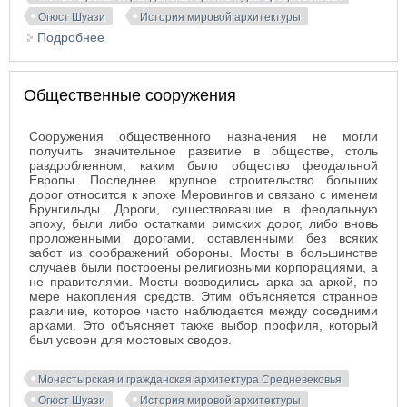
Огюст Шуази
История мировой архитектуры
Подробнее
о Средневековый дворец
Общественные сооружения
Сооружения общественного назначения не могли
получить значительное развитие в обществе, столь
раздробленном, каким было общество феодальной
Европы. Последнее крупное строительство больших
дорог относится к эпохе Меровингов и связано с именем
Брунгильды. Дороги, существовавшие в феодальную
эпоху, были либо остатками римских дорог, либо вновь
проложенными дорогами, оставленными без всяких
забот из соображений обороны. Мосты в большинстве
случаев были построены религиозными корпорациями, а
не правителями. Мосты возводились арка за аркой, по
мере накопления средств. Этим объясняется странное
различие, которое часто наблюдается между соседними
арками. Это объясняет также выбор профиля, который
был усвоен для мостовых сводов.
Монастырская и гражданская архитектура Средневековья
Огюст Шуази
История мировой архитектуры