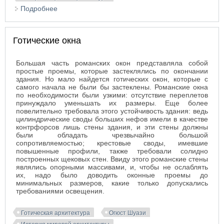
Подробнее
о Карниз в готической архитектуре
Готические окна
Большая часть романских окон представляла собой
простые проемы, которые застеклялись по окончании
здания. Но мало найдется готических окон, которые с
самого начала не были бы застеклены. Романские окна
по необходимости были узкими: отсутствие переплетов
принуждало уменьшать их размеры.
Еще более
повелительно требовала этого устойчивость здания: ведь
цилиндрические своды больших нефов имели в качестве
контрфорсов лишь стены здания, и эти стены должны
были обладать чрезвычайно большой
сопротивляемостью; крестовые своды, имевшие
повышенные профили, также требовали солидно
построенных щековых стен. Ввиду этого романские стены
являлись опорными массивами, и, чтобы не ослаблять
их, надо было доводить оконные проемы до
минимальных размеров, какие только допускались
требованиями освещения.
Готическая архитектура
Огюст Шуази