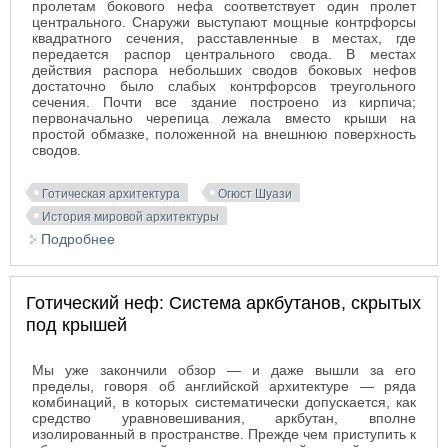
пролетам бокового нефа соответствует один пролет
центрального. Снаружи выступают мощные контрфорсы
квадратного сечения, расставленные в местах, где
передается распор центрального свода. В местах
действия распора небольших сводов боковых нефов
достаточно было слабых контрфорсов треугольного
сечения. Почти все здание построено из кирпича;
первоначально черепица лежала вместо крыши на
простой обмазке, положенной на внешнюю поверхность
сводов.
Готическая архитектура
Огюст Шуази
История мировой архитектуры
Подробнее
о Готический неф: Система уравновешивания без
аркбутанов
Готический неф: Система аркбутанов, скрытых
под крышей
Мы уже закончили обзор — и даже вышли за его
пределы, говоря об английской архитектуре — ряда
комбинаций, в которых систематически допускается, как
средство уравновешивания, аркбутан, вполне
изолированный в пространстве. Прежде чем приступить к