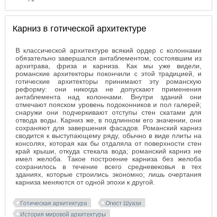
контрфорсов и аркбутанов в готической
архитектуре
Карниз в готической архитектуре
В классической архитектуре всякий ордер с колоннами
обязательно завершался антаблементом, состоявшим из
архитрава, фриза и карниза. Как мы уже видели,
романские архитекторы покончили с этой традицией, и
готические архитекторы принимают эту романскую
реформу: они никогда не допускают применения
антаблемента над колоннами. Внутри зданий они
отмечают пояском уровень подоконников и пол галерей;
снаружи они подчеркивают отступы стен скатами для
отвода воды. Карниз же, в подлинном его значении, они
сохраняют для завершения фасадов. Романский карниз
сводится к выступающему ряду, обычно в виде плиты на
консолях, которая как бы отдаляла от поверхности стен
край крыши, откуда стекала вода; романский карниз не
имел желоба. Такое построение карниза без желоба
сохранилось в течение всего средневековья в тех
зданиях, которые строились экономно; лишь очертания
карниза меняются от одной эпохи к другой.
Готическая архитектура
Огюст Шуази
История мировой архитектуры