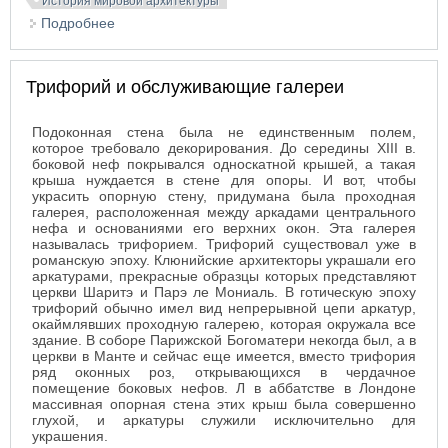
История мировой архитектуры
Подробнее
о Готические окна
Трифорий и обслуживающие галереи
Подоконная стена была не единственным полем,
которое требовало декорирования. До середины XIII в.
боковой неф покрывался односкатной крышей, а такая
крыша нуждается в стене для опоры. И вот, чтобы
украсить опорную стену, придумана была проходная
галерея, расположенная между аркадами центрального
нефа и основаниями его верхних окон. Эта галерея
называлась трифорием. Трифорий существовал уже в
романскую эпоху. Клюнийские архитекторы украшали его
аркатурами, прекрасные образцы которых представляют
церкви Шаритэ и Парэ ле Мониаль. В готическую эпоху
трифорий обычно имел вид непрерывной цепи аркатур,
окаймлявших проходную галерею, которая окружала все
здание. В соборе Парижской Богоматери некогда был, а в
церкви в Манте и сейчас еще имеется, вместо трифория
ряд оконных роз, открывающихся в чердачное
помещение боковых нефов. Л в аббатстве в Лондоне
массивная опорная стена этих крыш была совершенно
глухой, и аркатуры служили исключительно для
украшения.