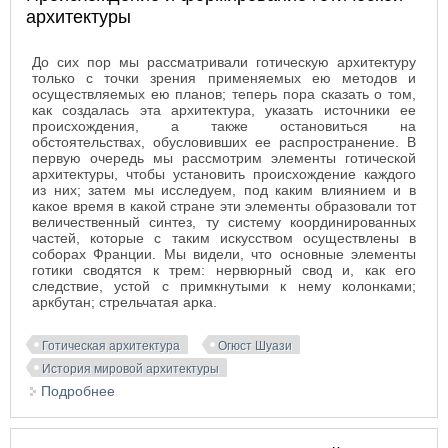
архитектуры
До сих пор мы рассматривали готическую архитектуру
только с точки зрения применяемых ею методов и
осуществляемых ею планов; теперь пора сказать о том,
как создалась эта архитектура, указать источники ее
происхождения, а также остановиться на
обстоятельствах, обусловивших ее распространение. В
первую очередь мы рассмотрим элементы готической
архитектуры, чтобы установить происхождение каждого
из них; затем мы исследуем, под каким влиянием и в
какое время в какой стране эти элементы образовали тот
величественный синтез, ту систему координированных
частей, которые с таким искусством осуществлены в
соборах Франции. Мы видели, что основные элементы
готики сводятся к трем: нервюрный свод и, как его
следствие, устой с примкнутыми к нему колонками;
аркбутан; стрельчатая арка.
Готическая архитектура
Огюст Шуази
История мировой архитектуры
Подробнее
о Происхождение и формирование готической
архитектуры