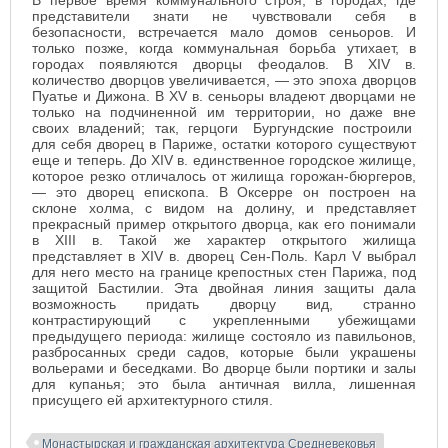
В первое время коммунального строя, в городах, где
представители знати не чувствовали себя в
безопасности, встречается мало домов сеньоров. И
только позже, когда коммунальная борьба утихает, в
городах появляются дворцы феодалов.
В XIV в.
количество дворцов увеличивается, — это эпоха дворцов
Пуатье и Дижона. В XV в. сеньоры владеют дворцами не
только на подчиненной им территории, но даже вне
своих владений; так, герцоги Бургундские построили
для себя дворец в Париже, остатки которого существуют
еще и теперь. До XIV в. единственное городское жилище,
которое резко отличалось от жилища горожан-бюргеров,
— это дворец епископа. В Оксерре он построен на
склоне холма, с видом на долину, и представляет
прекрасный пример открытого дворца, как его понимали
в XIII в. Такой же характер открытого жилища
представляет в XIV в. дворец Сен-Поль. Карл V выбрал
для него место на границе крепостных стен Парижа, под
защитой Бастилии. Эта двойная линия защиты дала
возможность придать дворцу вид, странно
контрастирующий с укрепленными убежищами
предыдущего периода: жилище состояло из павильонов,
разбросанных среди садов, которые были украшены
вольерами и беседками. Во дворце были портики и залы
для купанья; это была античная вилла, лишенная
присущего ей архитектурного стиля.
Монастырская и гражданская архитектура Средневековья