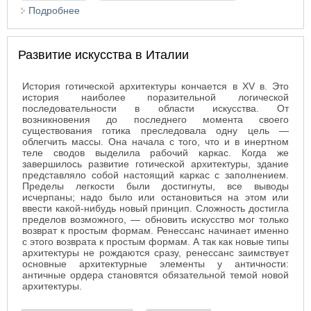
Подробнее
о Общественные сооружения
Развитие искусства в Италии
История готической архитектуры кончается в XV в. Это
история наиболее поразительной логической
последовательности в области искусства. От
возникновения до последнего момента своего
существования готика преследовала одну цель —
облегчить массы. Она начала с того, что и в инертном
теле сводов выделила рабочий каркас. Когда же
завершилось развитие готической архитектуры, здание
представляло собой настоящий каркас с заполнением.
Пределы легкости были достигнуты, все выводы
исчерпаны; надо было или остановиться на этом или
ввести какой-нибудь новый принцип. Сложность достигла
пределов возможного, — обновить искусство мог только
возврат к простым формам. Ренессанс начинает именно
с этого возврата к простым формам. А так как новые типы
архитектуры не рождаются сразу, ренессанс заимствует
основные архитектурные элементы у античности:
античные ордера становятся обязательной темой новой
архитектуры.