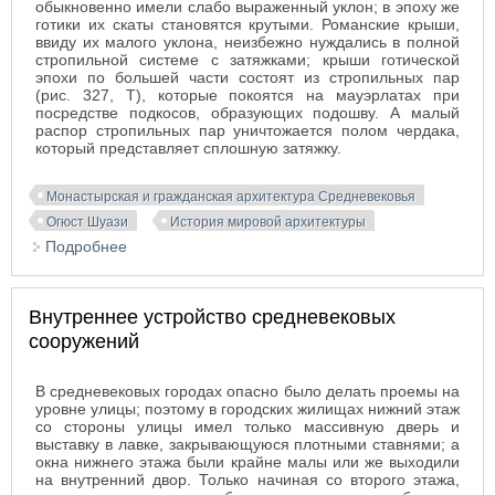
обыкновенно имели слабо выраженный уклон; в эпоху же
готики их скаты становятся крутыми. Романские крыши,
ввиду их малого уклона, неизбежно нуждались в полной
стропильной системе с затяжками; крыши готической
эпохи по большей части состоят из стропильных пар
(
рис. 327, Т
), которые покоятся на мауэрлатах при
посредстве подкосов, образующих подошву. А малый
распор стропильных пар уничтожается полом чердака,
который представляет сплошную затяжку.
Монастырская и гражданская архитектура Средневековья
Огюст Шуази
История мировой архитектуры
Подробнее
о Строительные приёмы монастырской
архитектуры: Деревянные конструкции
Внутреннее устройство средневековых
сооружений
В средневековых городах опасно было делать проемы на
уровне улицы; поэтому в городских жилищах нижний этаж
со стороны улицы имел только массивную дверь и
выставку в лавке, закрывающуюся плотными ставнями; а
окна нижнего этажа были крайне малы или же выходили
на внутренний двор. Только начиная со второго этажа,