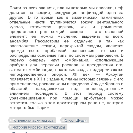
Почти во всех зданиях, планы которых мы описали, неф
делится на секции, следующие анфиладой одна за
другою. В то время как в византийских памятниках
отдельные части группируются вокруг центрального
купола, готическая церковь, как и романская,
представляет ряд секций; секция — это основной
элемент; ее можно мысленно выделить из всего
ансамбля. Рассмотрим ее отдельно, а так как
расположение секции, перекрытой сводом, является
прежде всего проблемой равновесия, то мы и
распределим основные типы по системам равновесия. В
первую очередь идут комбинации, использующие
аркбутан для передачи распора и преодоления его,
затем те комбинации, в которых своды поддерживаются
непосредственной опорой. XII век.
— Аркбутан
появляется в XII в.; здания, планы которых связаны с его
применением, расположены в пределах Иль де Франса и
областей, находившихся под непосредственным
влиянием последнего. В этот период систему
уравновешивания при помощи аркбутанов можно
встретить только в том архитектурном рано не, центром
которого был Париж.
Готическая архитектура
Огюст Шуази
История мировой архитектуры