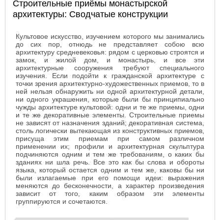
Строительные приёмы монастырской
архитектуры: Сводчатые конструкции
Культовое искусство, изучением которого мы занимались
до сих пор, отнюдь не представляет собою всю
архитектуру средневековья: рядом с церковью строятся и
замок, и жилой дом, и монастырь, и все эти
архитектурные сооружения требуют специального
изучения. Если подойти к гражданской архитектуре с
точки зрения архитектурно-художественных приемов, то в
ней нельзя обнаружить ни одной архитектурной детали,
ни одного украшения, которые были бы принципиально
чужды архитектуре культовой: одни и те же приемы, одни
и те же декоративные элементы. Строительные приемы
не зависят от назначения зданий; декоративная система,
столь логически вытекающая из конструктивных приемов,
присуща этим приемам при самом различном
применении их; профили и архитектурная скульптура
подчиняются одним и тем же требованиям, о каких бы
зданиях ни шла речь. Все это как бы слова и обороты
языка, который остается одним и тем же, каковы бы ни
были излагаемые при его помощи идеи: выражения
меняются до бесконечности, а характер произведения
зависит от того, каким образом эти элементы
группируются и сочетаются.