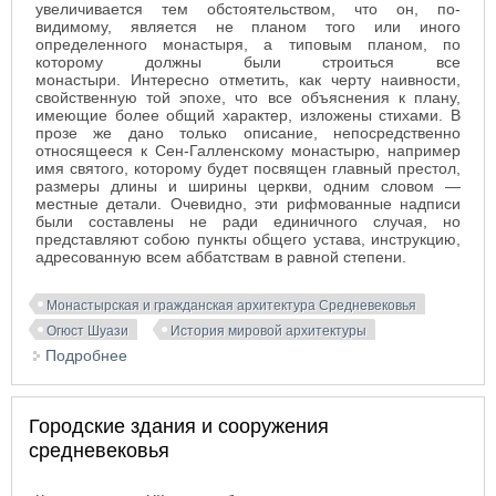
увеличивается тем обстоятельством, что он, по-
видимому, является не планом того или иного
определенного монастыря, а типовым планом, по
которому должны были строиться все
монастыри. Интересно отметить, как черту наивности,
свойственную той эпохе, что все объяснения к плану,
имеющие более общий характер, изложены стихами. В
прозе же дано только описание, непосредственно
относящееся к Сен-Галленскому монастырю, например
имя святого, которому будет посвящен главный престол,
размеры длины и ширины церкви, одним словом —
местные детали. Очевидно, эти рифмованные надписи
были составлены не ради единичного случая, но
представляют собою пункты общего устава, инструкцию,
адресованную всем аббатствам в равной степени.
Монастырская и гражданская архитектура Средневековья
Огюст Шуази
История мировой архитектуры
Подробнее
о Монастырские сооружения
Городские здания и сооружения
средневековья