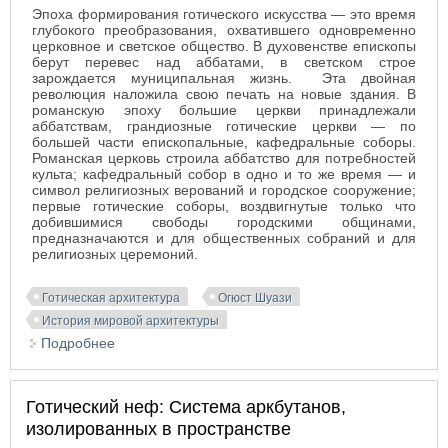
Эпоха формирования готического искусства — это время
глубокого преобразования, охватившего одновременно
церковное и светское общество. В духовенстве епископы
берут перевес над аббатами, в светском строе
зарождается муниципальная жизнь. Эта двойная
революция наложила свою печать на новые здания. В
романскую эпоху большие церкви принадлежали
аббатствам, грандиозные готические церкви — по
большей части епископальные, кафедральные соборы.
Романская церковь строила аббатство для потребностей
культа; кафедральный собор в одно и то же время — и
символ религиозных верований и городское сооружение;
первые готические соборы, воздвигнутые только что
добившимися свободы городскими общинами,
предназначаются и для общественных собраний и для
религиозных церемоний.
Готическая архитектура
Огюст Шуази
История мировой архитектуры
Подробнее
о Готические церкви
Готический неф: Система аркбутанов,
изолированных в пространстве