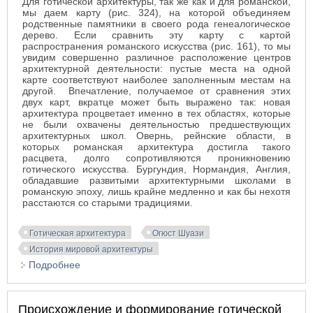
Для готической архитектуры, так же как и для романской,
мы даем карту (
рис. 324
), на которой объединяем
родственные памятники в своего рода генеалогическое
дерево. Если сравнить эту карту с картой
распространения романского искусства (
рис. 161
), то мы
увидим совершенно различное расположение центров
архитектурной деятельности: пустые места на одной
карте соответствуют наиболее заполненным местам на
другой.
Впечатление, получаемое от сравнения этих
двух карт, вкратце может быть выражено так: новая
архитектура процветает именно в тех областях, которые
не были охвачены деятельностью предшествующих
архитектурных школ. Овернь, рейнские области, в
которых романская архитектура достигла такого
расцвета, долго сопротивляются проникновению
готического искусства. Бургундия, Нормандия, Англия,
обладавшие развитыми архитектурными школами в
романскую эпоху, лишь крайне медленно и как бы нехотя
расстаются со старыми традициями.
Готическая архитектура
Огюст Шуази
История мировой архитектуры
Подробнее
о Географический обзор готической архитектуры
Происхождение и формирование готической