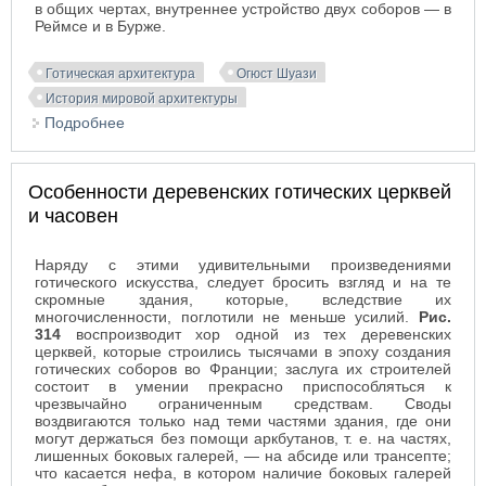
в общих чертах, внутреннее устройство двух соборов — в
Реймсе и в Бурже.
Готическая архитектура
Огюст Шуази
История мировой архитектуры
Подробнее
о Внутреннее устройство готических церквей.
Изобразительный декор
Особенности деревенских готических церквей
и часовен
Наряду с этими удивительными произведениями
готического искусства, следует бросить взгляд и на те
скромные здания, которые, вследствие их
многочисленности, поглотили не меньше усилий.
Рис.
314
воспроизводит хор одной из тех деревенских
церквей, которые строились тысячами в эпоху создания
готических соборов во Франции; заслуга их строителей
состоит в умении прекрасно приспособляться к
чрезвычайно ограниченным средствам.
Своды
воздвигаются только над теми частями здания, где они
могут держаться без помощи аркбутанов, т. е. на частях,
лишенных боковых галерей, — на абсиде или трансепте;
что касается нефа, в котором наличие боковых галерей