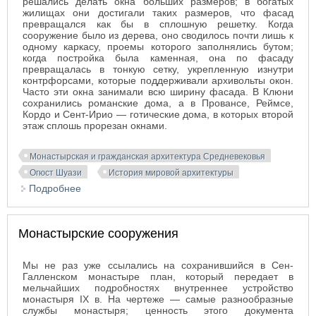
решались делать окна больших размеров; в богатых
жилищах они достигали таких размеров, что фасад
превращался как бы в сплошную решетку. Когда
сооружение было из дерева, оно сводилось почти лишь к
одному каркасу, проемы которого заполнялись бутом;
когда постройка была каменная, она по фасаду
превращалась в тонкую сетку, укрепленную изнутри
контрфорсами, которые поддерживали архивольты окон.
Часто эти окна занимали всю ширину фасада. В Клюни
сохранились романские дома, а в Провансе, Реймсе,
Кордо и Сент-Ирио — готические дома, в которых второй
этаж сплошь прорезан окнами.
Монастырская и гражданская архитектура Средневековья
Огюст Шуази
История мировой архитектуры
Подробнее
о Внутреннее устройство средневековых
сооружений
Монастырские сооружения
Мы не раз уже ссылались на сохранившийся в Сен-
Галленском монастыре план, который передает в
мельчайших подробностях внутреннее устройство
монастыря IX в. На чертеже — самые разнообразные
службы монастыря; ценность этого документа