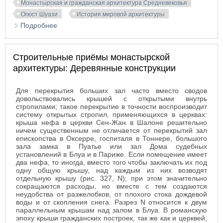
Монастырская и гражданская архитектура Средневековья
Огюст Шуази
История мировой архитектуры
Подробнее
о Строительные приёмы монастырской
архитектуры: Сводчатые конструкции
Строительные приёмы монастырской
архитектуры: Деревянные конструкции
Для перекрытия больших зал часто вместо сводов
довольствовались крышей с открытыми внутрь
стропилами; такое перекрытие в точности воспроизводит
систему открытых стропил, применяющихся в церквах:
крыша нефа в церкви Сен-Жан в Шалоне решительно
ничем существенным не отличается от перекрытий зал
епископства в Оксерре, госпиталя в Тоннере, большого
зала замка в Пуатье или зал Дома судебных
установлений в Блуа и в Париже. Если помещение имеет
два нефа, то иногда, вместо того чтобы заключать их под
одну общую крышу, над каждым из них возводят
отдельную крышу (рис. 327, N); при этом значительно
сокращаются расходы, но вместе с тем создаются
неудобства от разжелобков, от плохого стока дождевой
воды и от скопления снега. Разрез N относится к двум
параллельным крышам над залом в Блуа.
В романскую
эпоху крыши гражданских построек, так же как и церквей,