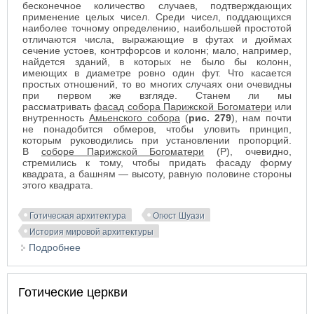
бесконечное количество случаев, подтверждающих
применение целых чисел. Среди чисел, поддающихся
наиболее точному определению, наибольшей простотой
отличаются числа, выражающие в футах и дюймах
сечение устоев, контрфорсов и колонн; мало, например,
найдется зданий, в которых не было бы колонн,
имеющих в диаметре ровно один фут. Что касается
простых отношений, то во многих случаях они очевидны
при первом же взгляде. Станем ли мы
рассматривать
фасад собора Парижской Богоматери
или
внутренность
Амьенского собора
(
рис. 279
), нам почти
не понадобится обмеров, чтобы уловить принцип,
которым руководились при установлении пропорций.
В
соборе Парижской Богоматери
(Р), очевидно,
стремились к тому, чтобы придать фасаду форму
квадрата, а башням — высоту, равную половине стороны
этого квадрата.
Готическая архитектура
Огюст Шуази
История мировой архитектуры
Подробнее
о Пропорции и масштаб в готической архитектуре
Готические церкви