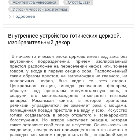
Архитектура Ренессанса
Огюст Шуази
История мировой архитектуры
Подробнее
о Развитие искусства в Италии
Внутреннее устройство готических церквей.
Изобразительный декор
В начале готической эпохи церковь имеет вид зала без
внутренних подразделений, причем изолированный
престол расположен на пересечении нефов или, точнее
говоря, у входа в первую секцию хора. Расположенный
таким образом престол, не загромождая ни главного, ни
поперечных нефов, был виден со всех сторон.
Центральная секция, иногда увенчанная фонарем,
образует над престолом монументальную сень, а
снаружи его местонахождение отмечается высоким
шпицем. Романская крипта, в которой хранились
реликвии, упраздняется; ее заменяет рака с мощами,
помещенная позади престола на виду у всех. Искусство
готики создавалось в эпоху открытого и всенародного
богослужения. Но вскоре наступает реакция, которая
также оставляет свой след на искусстве. Основываясь на
сведениях, почерпнутых преимущественно из отчетов о
расходах, мы можем представить себе, по крайней мере