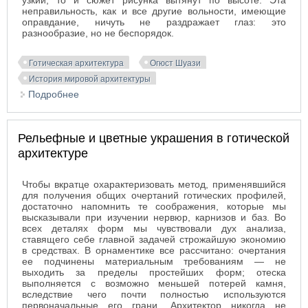
узкий, то и сюжет рисунка вытянут по высоте. Эта
неправильность, как и все другие вольности, имеющие
оправдание, ничуть не раздражает глаз: это
разнообразие, но не беспорядок.
Готическая архитектура
Огюст Шуази
История мировой архитектуры
Подробнее
о Декоративные элементы готических крыш,
дверей и лестниц
Рельефные и цветные украшения в готической
архитектуре
Чтобы вкратце охарактеризовать метод, применявшийся
для получения общих очертаний готических профилей,
достаточно напомнить те соображения, которые мы
высказывали при изучении нервюр, карнизов и баз. Во
всех деталях форм мы чувствовали дух анализа,
ставящего себе главной задачей строжайшую экономию
в средствах. В орнаментике все рассчитано: очертания
ее подчинены материальным требованиям — не
выходить за пределы простейших форм; отеска
выполняется с возможно меньшей потерей камня,
вследствие чего почти полностью используются
первоначальные его грани. Архитектор никогда не