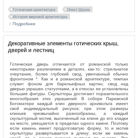
Готическая архитектура
Огюст Шуази
История мировой архитектуры
Подробнее
о Трифорий и обслуживающие галереи
Декоративные элементы готических крыш,
дверей и лестниц
Готическая дверь отличается от романской только
некоторыми различиями в деталях, как-то: стрельчатое
очертание, более глубокий свод, увенчанный обычно
фронтоном *. Как и в романской архитектуре, тимпан
служит фоном для барельефных картин; свод над
дверью украшен статуэтками, а в откосах ее установлены
большие фигуры. Скульпторы достигают поразительного
многообразия этих украшений. В соборе Парижской
Богоматери каждый клин дверного архивольта имеет
свой индивидуальный рисунок; при этом размеры
клиньев чрезвычайно разнообразны, а каждый
скульптурный мотив, высеченный на клине до его кладки
на место, умещается в пределах одного камня. Поэтому
если камень имеет продолговатую форму, то и мотив
скульптуры развертывается в длину; если же камень