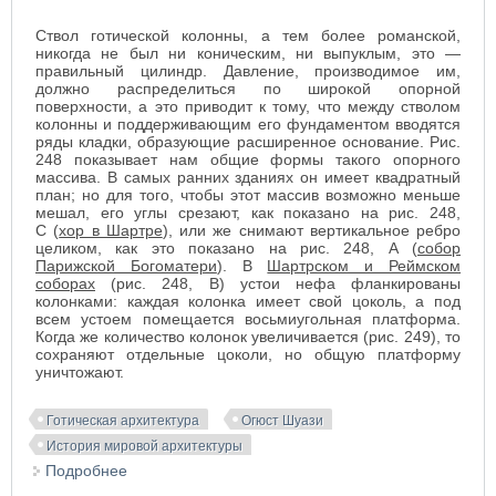
Ствол готической колонны, а тем более романской,
никогда не был ни коническим, ни выпуклым, это —
правильный цилиндр. Давление, производимое им,
должно распределиться по широкой опорной
поверхности, а это приводит к тому, что между стволом
колонны и поддерживающим его фундаментом вводятся
ряды кладки, образующие расширенное основание.
Рис.
248
показывает нам общие формы такого опорного
массива.
В самых ранних зданиях он имеет квадратный
план; но для того, чтобы этот массив возможно меньше
мешал, его углы срезают, как показано на рис. 248,
С (
хор в Шартре
), или же снимают вертикальное ребро
целиком, как это показано на рис. 248, А (
собор
Парижской Богоматери
). В
Шартрском и Реймском
соборах
(рис. 248, В) устои нефа фланкированы
колонками: каждая колонка имеет свой цоколь, а под
всем устоем помещается восьмиугольная платформа.
Когда же количество колонок увеличивается (рис. 249), то
сохраняют отдельные цоколи, но общую платформу
уничтожают.
Готическая архитектура
Огюст Шуази
История мировой архитектуры
Подробнее
о Цоколь и база готической колонны