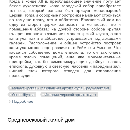
Когда в конце XII в. преобладающее значение получает
белое духовенство, когда городской собор приобретает
тот вес, который раньше был присущ монастырской
церкви, тогда и соборные пристройки начинают строиться
по тому же плану, что и аббатства. Епископский дом по
одну из сторон церкви занимает то же место, что и
помещения аббата; на другой стороне собора крытая
галерея каноников заменяет монастырский клуатр, а зал
капитула, как и в аббатстве, устраивается под аркадами
галереи. Расположение и общее устройство построек
капитула можно еще различить в Реймсе и Амьене. Что
касается собственно дома епископа, то он заключает,
кроме жилых помещений, еще две монументальные
пристройки, как бы символизирующие двойную власть
епископа, духовную и светскую: часовню и парадный зал,
нижний этаж которого отведен для отправления
правосудия.
Монастырская и гражданская архитектура Средневековья
Огюст Шуази
История мировой архитектуры
Подробнее
о Городские здания и сооружения средневековья
Средневековый жилой дом