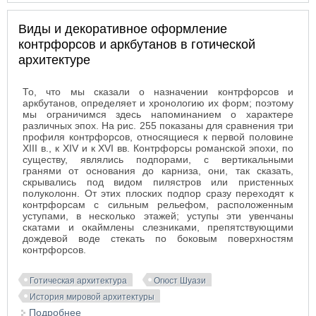
Виды и декоративное оформление
контрфорсов и аркбутанов в готической
архитектуре
То, что мы сказали о назначении контрфорсов и
аркбутанов, определяет и хронологию их форм; поэтому
мы ограничимся здесь напоминанием о характере
различных эпох. На рис. 255 показаны для сравнения три
профиля контрфорсов, относящиеся к первой половине
XIII в., к XIV и к XVI вв. Контрфорсы романской эпохи, по
существу, являлись подпорами, с вертикальными
гранями от основания до карниза, они, так сказать,
скрывались под видом пилястров или пристенных
полуколонн. От этих плоских подпор сразу переходят к
контрфорсам с сильным рельефом, расположенным
уступами, в несколько этажей; уступы эти увенчаны
скатами и окаймлены слезниками, препятствующими
дождевой воде стекать по боковым поверхностям
контрфорсов.
Готическая архитектура
Огюст Шуази
История мировой архитектуры
Подробнее
о Виды и декоративное оформление