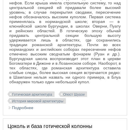
нефов. Если крыша имела стропильную систему, то над
центральной секцией ей придавали более высокий
уровень; в случае перекрытия сводами, пересечение
нефов обозначалось высоким куполом. Первая система
применялась в нормандской школе; вторая — в
клюнийской школе Бургундии, в школах Оверни, Пуату
и рейнских областей. В готическую эпоху обычай
придавать центральной секции большую высоту
удерживается лишь в областях, где сохранились
традиции романской архитектуры. Почти во всех
нормандских и английских соборах пересечение нефов
отмечено высоким сводчатым фонарем (Руан и др.).
Бургундская школа воспроизводит этот план в церкви
Богоматери в Дижоне и в Лозаннском соборе. Наоборот, в
тех областях, где романская архитектура оставила
слабые следы, более высокая секция встречается редко:
в Шампани нельзя назвать ни одного примера, в Блуа
обнаружен только один небольшой купол.
Готическая архитектура
Огюст Шуази
История мировой архитектуры
Подробнее
о Трансепт и апсида готических церквей
Цоколь и база готической колонны