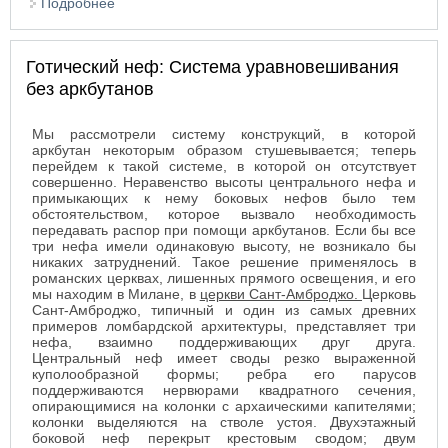
Подробнее
о Готический неф: Система аркбутанов,
изолированных в пространстве
Готический неф: Система уравновешивания
без аркбутанов
Мы рассмотрели систему конструкций, в которой
аркбутан некоторым образом стушевывается; теперь
перейдем к такой системе, в которой он отсутствует
совершенно. Неравенство высоты центрального нефа и
примыкающих к нему боковых нефов было тем
обстоятельством, которое вызвало необходимость
передавать распор при помощи аркбутанов. Если бы все
три нефа имели одинаковую высоту, не возникало бы
никаких затруднений. Такое решение применялось в
романских церквах, лишенных прямого освещения, и его
мы находим в Милане, в
церкви Сант-Амброджо.
Церковь
Сант-Амброджо, типичный и один из самых древних
примеров ломбардской архитектуры, представляет три
нефа, взаимно поддерживающих друг друга.
Центральный неф имеет своды резко выраженной
куполообразной формы; ребра его парусов
поддерживаются нервюрами квадратного сечения,
опирающимися на колонки с архаическими капителями;
колонки выделяются на стволе устоя. Двухэтажный
боковой неф перекрыт крестовым сводом; двум